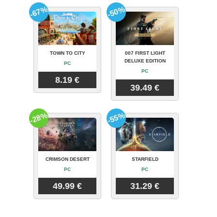
-67%
-50%
TOWN TO CITY
007 FIRST LIGHT
DELUXE EDITION
PC
PC
8.19 €
39.49 €
-28%
-55%
CRIMSON DESERT
STARFIELD
PC
PC
49.99 €
31.29 €