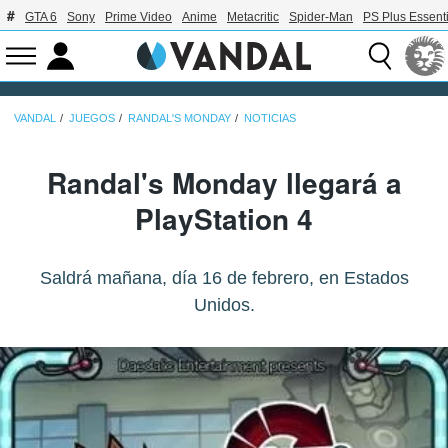
GTA 6
Sony
Prime Video
Anime
Metacritic
Spider-Man
PS Plus Essenti
VANDAL
JUEGOS
RANDAL'S MONDAY
NOTICIAS
Randal's Monday llegará a
PlayStation 4
Saldrá mañana, día 16 de febrero, en Estados
Unidos.