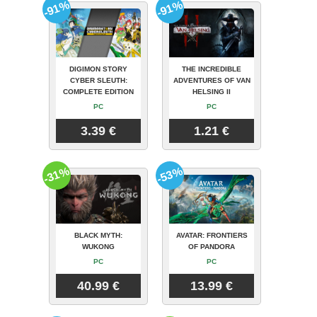
-91%
-91%
DIGIMON STORY
THE INCREDIBLE
CYBER SLEUTH:
ADVENTURES OF VAN
COMPLETE EDITION
HELSING II
PC
PC
3.39 €
1.21 €
-31%
-53%
BLACK MYTH:
AVATAR: FRONTIERS
WUKONG
OF PANDORA
PC
PC
40.99 €
13.99 €