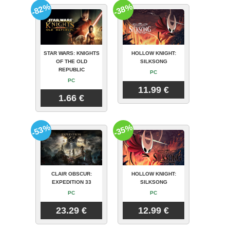
-82%
-38%
STAR WARS: KNIGHTS
HOLLOW KNIGHT:
OF THE OLD
SILKSONG
REPUBLIC
PC
PC
11.99 €
1.66 €
-53%
-35%
CLAIR OBSCUR:
HOLLOW KNIGHT:
EXPEDITION 33
SILKSONG
PC
PC
23.29 €
12.99 €