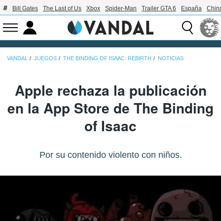
Bill Gates
The Last of Us
Xbox
Spider-Man
Trailer GTA 6
España
Chin
VANDAL
JUEGOS
THE BINDING OF ISAAC: REBIRTH
NOTICIAS
Apple rechaza la publicación
en la App Store de The Binding
of Isaac
Por su contenido violento con niños.