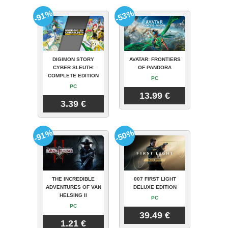
-91%
-53%
DIGIMON STORY
AVATAR: FRONTIERS
CYBER SLEUTH:
OF PANDORA
COMPLETE EDITION
PC
PC
13.99 €
3.39 €
-91%
-50%
THE INCREDIBLE
007 FIRST LIGHT
ADVENTURES OF VAN
DELUXE EDITION
HELSING II
PC
PC
39.49 €
1.21 €