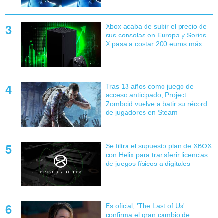
Xbox acaba de subir el precio de
sus consolas en Europa y Series
X pasa a costar 200 euros más
Tras 13 años como juego de
acceso anticipado, Project
Zomboid vuelve a batir su récord
de jugadores en Steam
Se filtra el supuesto plan de XBOX
con Helix para transferir licencias
de juegos físicos a digitales
Es oficial, 'The Last of Us'
confirma el gran cambio de