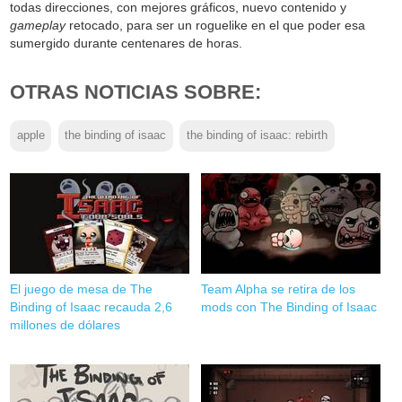
todas direcciones, con mejores gráficos, nuevo contenido y
gameplay
retocado, para ser un roguelike en el que poder esa
sumergido durante centenares de horas.
OTRAS NOTICIAS SOBRE:
apple
the binding of isaac
the binding of isaac: rebirth
El juego de mesa de The
Team Alpha se retira de los
Binding of Isaac recauda 2,6
mods con The Binding of Isaac
millones de dólares