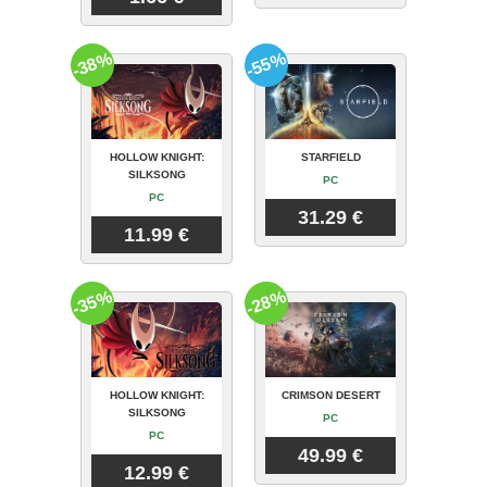
-38%
-55%
HOLLOW KNIGHT:
STARFIELD
SILKSONG
PC
PC
31.29 €
11.99 €
-35%
-28%
HOLLOW KNIGHT:
CRIMSON DESERT
SILKSONG
PC
PC
49.99 €
12.99 €