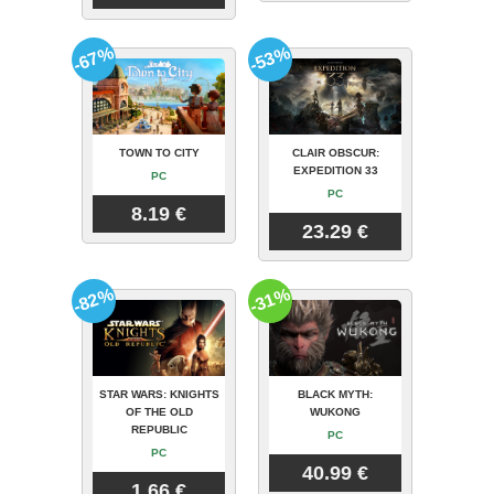
-67%
-53%
TOWN TO CITY
CLAIR OBSCUR:
EXPEDITION 33
PC
PC
8.19 €
23.29 €
-82%
-31%
STAR WARS: KNIGHTS
BLACK MYTH:
OF THE OLD
WUKONG
REPUBLIC
PC
PC
40.99 €
1.66 €