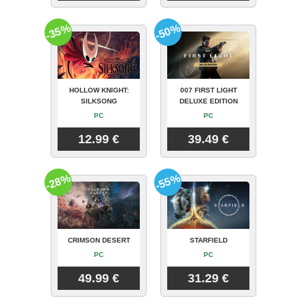
-35%
-50%
HOLLOW KNIGHT:
007 FIRST LIGHT
SILKSONG
DELUXE EDITION
PC
PC
12.99 €
39.49 €
-28%
-55%
CRIMSON DESERT
STARFIELD
PC
PC
49.99 €
31.29 €