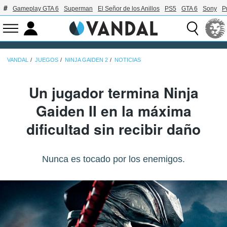
Gameplay GTA 6
Superman
El Señor de los Anillos
PS5
GTA 6
Sony
P
VANDAL
JUEGOS
NINJA GAIDEN 2
NOTICIAS
Un jugador termina Ninja
Gaiden II en la máxima
dificultad sin recibir daño
Nunca es tocado por los enemigos.