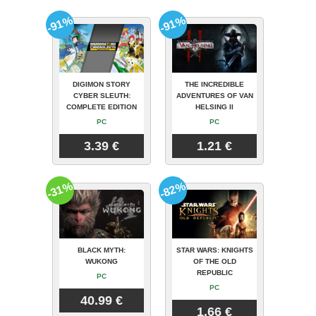
-91%
-91%
DIGIMON STORY
THE INCREDIBLE
CYBER SLEUTH:
ADVENTURES OF VAN
COMPLETE EDITION
HELSING II
PC
PC
3.39 €
1.21 €
-31%
-82%
BLACK MYTH:
STAR WARS: KNIGHTS
WUKONG
OF THE OLD
REPUBLIC
PC
PC
40.99 €
1.66 €