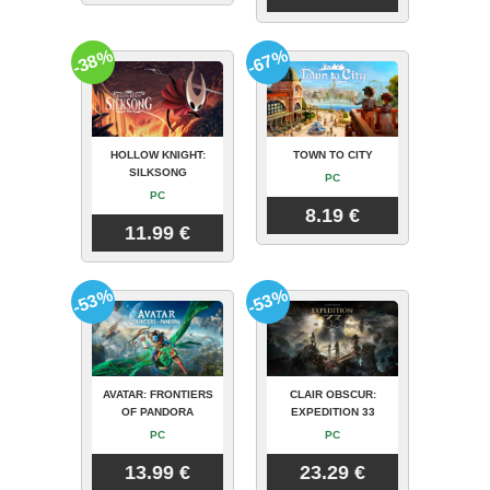
-38%
-67%
HOLLOW KNIGHT:
TOWN TO CITY
SILKSONG
PC
PC
8.19 €
11.99 €
-53%
-53%
AVATAR: FRONTIERS
CLAIR OBSCUR:
OF PANDORA
EXPEDITION 33
PC
PC
13.99 €
23.29 €