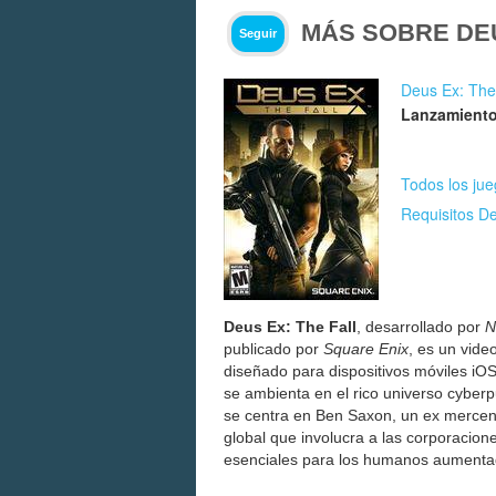
MÁS SOBRE DEU
Seguir
Deus Ex: The
Lanzamiento
Todos los ju
Requisitos De
Deus Ex: The Fall
, desarrollado por
N
publicado por
Square Enix
, es un vide
diseñado para dispositivos móviles iOS
se ambienta en el rico universo cyberp
se centra en Ben Saxon, un ex mercen
global que involucra a las corporacion
esenciales para los humanos aumenta