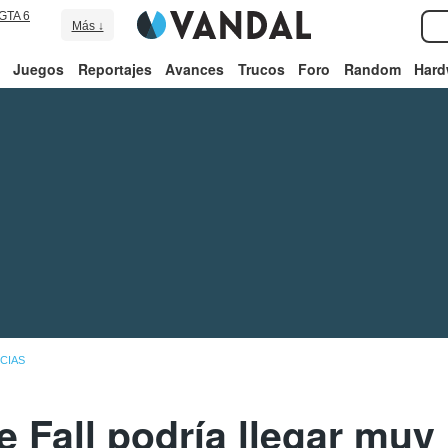
GTA 6
Más ↓
Juegos
Reportajes
Avances
Trucos
Foro
Random
Hard
CIAS
 Fall podría llegar muy