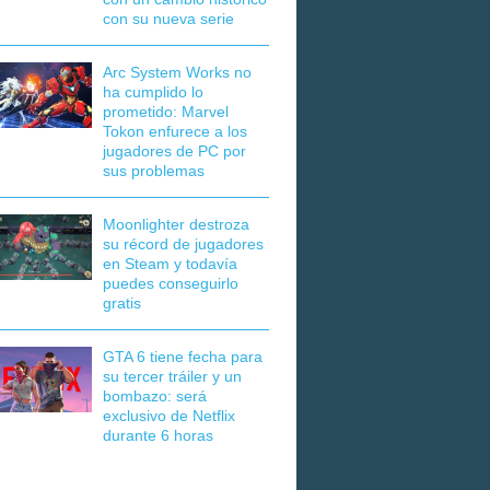
con su nueva serie
Arc System Works no
ha cumplido lo
prometido: Marvel
Tokon enfurece a los
jugadores de PC por
sus problemas
Moonlighter destroza
su récord de jugadores
en Steam y todavía
puedes conseguirlo
gratis
GTA 6 tiene fecha para
su tercer tráiler y un
bombazo: será
exclusivo de Netflix
durante 6 horas