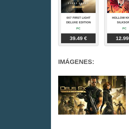
007 FIRST LIGHT
HOLLOW KN
DELUXE EDITION
SILKSO
PC
PC
39.49 €
12.99
IMÁGENES: