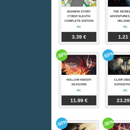
DIGIMON STORY
THE INCRE
CYBER SLEUTH:
ADVENTURES
COMPLETE EDITION
HELSING
PC
PC
3.39 €
1.21
-38%
-53%
HOLLOW KNIGHT:
CLAIR OBS
SILKSONG
EXPEDITIO
PC
PC
11.99 €
23.29
-50%
-35%