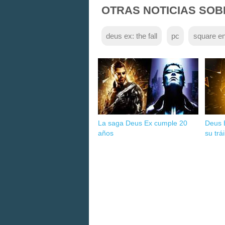
OTRAS NOTICIAS SOB
deus ex: the fall
pc
square en
La saga Deus Ex cumple 20
Deus E
años
su trá