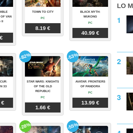
LO M
DIBLE
TOWN TO CITY
BLACK MYTH:
 OF VAN
WUKONG
PC
 II
PC
8.19 €
40.99 €
 €
-82%
-53%
CUR:
STAR WARS: KNIGHTS
AVATAR: FRONTIERS
N 33
OF THE OLD
OF PANDORA
REPUBLIC
PC
PC
 €
13.99 €
1.66 €
-28%
-55%