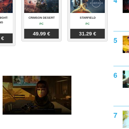
IGHT:
CRIMSON DESERT
STARFIELD
NG
PC
PC
49.99 €
31.29 €
 €