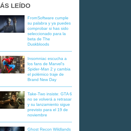
ÁS LEÍDO
FromSoftware cumple
su palabra y ya puedes
comprobar si has sido
seleccionado para la
beta de The
Duskbloods
Insomniac escucha a
los fans de Marvel's
Spider-Man 2 y cambia
el polémico traje de
Brand New Day
Take-Two insiste: GTA 6
no se volverá a retrasar
y su lanzamiento sigue
previsto para el 19 de
noviembre
Ghost Recon Wildlands