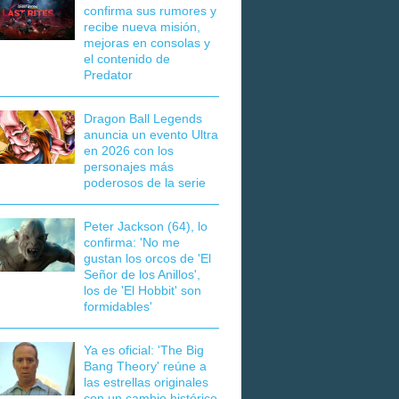
confirma sus rumores y
recibe nueva misión,
mejoras en consolas y
el contenido de
Predator
Dragon Ball Legends
anuncia un evento Ultra
en 2026 con los
personajes más
poderosos de la serie
Peter Jackson (64), lo
confirma: 'No me
gustan los orcos de 'El
Señor de los Anillos',
los de 'El Hobbit' son
formidables'
Ya es oficial: 'The Big
Bang Theory' reúne a
las estrellas originales
con un cambio histórico