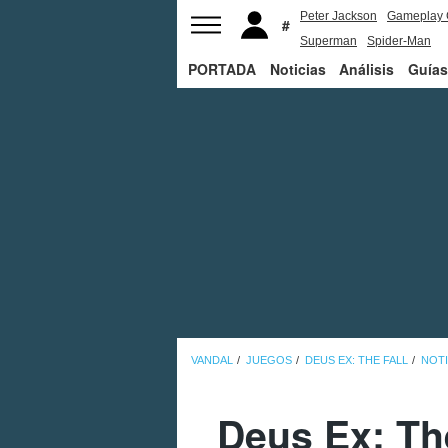
Peter Jackson
Gameplay 
Superman
Spider-Man
PORTADA
Noticias
Análisis
Guías
VANDAL
JUEGOS
DEUS EX: THE FALL
NOTI
Deus Ex: The