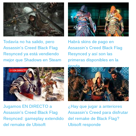
Todavía no ha salido, pero
Habrá skins de pago en
Assassin's Creed Black Flag
Assassin's Creed Black Flag
Resynced ya está vendiendo
Resynced y así son las
mejor que Shadows en Steam
primeras disponibles en la
tienda
Jugamos EN DIRECTO a
¿Hay que jugar a anteriores
Assassin's Creed Black Flag
Assassin's Creed para disfrutar
Resynced: gameplay extendido
del remake de Black Flag?
del remake de Ubisoft
Ubisoft responde