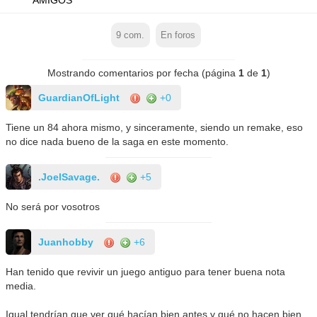
AMIGOS
9
com.
En foros
Mostrando comentarios por fecha (página
1
de
1
)
GuardianOfLight
+0
Tiene un 84 ahora mismo, y sinceramente, siendo un remake, eso
no dice nada bueno de la saga en este momento.
.JoelSavage.
+5
No será por vosotros
Juanhobby
+6
Han tenido que revivir un juego antiguo para tener buena nota
media.
Igual tendrían que ver qué hacían bien antes y qué no hacen bien