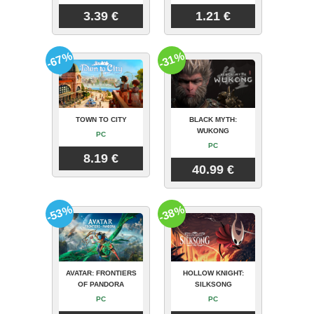
3.39 €
1.21 €
-67%
-31%
TOWN TO CITY
BLACK MYTH:
WUKONG
PC
PC
8.19 €
40.99 €
-53%
-38%
AVATAR: FRONTIERS
HOLLOW KNIGHT:
OF PANDORA
SILKSONG
PC
PC