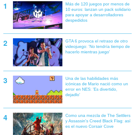
Más de 120 juegos por menos de
10 euros: lanzan un pack solidario
para apoyar a desarrolladores
despedidos
GTA 6 provoca el retraso de otro
videojuego: 'No tendría tiempo de
hacerlo mientras juego'
Una de las habilidades más
icónicas de Mario nació como un
error en NES: 'Es divertido,
dejadlo'
Como una mezcla de The Settlers
y Assassin's Creed Black Flag: así
es el nuevo Corsair Cove