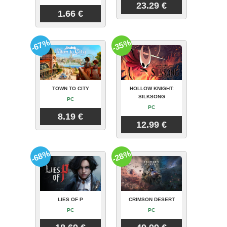
23.29 €
1.66 €
-67%
-35%
TOWN TO CITY
HOLLOW KNIGHT:
SILKSONG
PC
PC
8.19 €
12.99 €
-68%
-28%
LIES OF P
CRIMSON DESERT
PC
PC