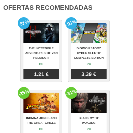
OFERTAS RECOMENDADAS
-91%
-91%
THE INCREDIBLE
DIGIMON STORY
ADVENTURES OF VAN
CYBER SLEUTH:
HELSING II
COMPLETE EDITION
PC
PC
1.21 €
3.39 €
-25%
-31%
INDIANA JONES AND
BLACK MYTH:
THE GREAT CIRCLE
WUKONG
PC
PC