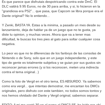
Es que parece que disfrutais despotricando contra este DmC. El
DLC valdrá 9.95 Euros, no de 30 para arriba, y si, lo hicieron en la
"grandiosa era PS2"... que pasa, que Capcom se libra porque era el
Dante original? No lo entiendo...
Y Zenki, BASTA YA. Estas a la minima, a pasado un mes desde su
lanzamiento, deja de hablar ya de un juego que no te gusta, ya
diste tu opinion, y muchas veces. Ahora que va a tener mas
dificultad, le buscas los tres pies al gato para soltar cualquier cosa
negativa.
Lo peor es que no te diferencias de los fanboys de las consolas de
Nintendo o de Sony, solo que en un juego independiente, y este
tipo de gente es totalmente subjetiva y se guian por sus gustos sin
reconocer jamas errores (y si los reconocen, meten una indirecta
contra el tema original...)
Como la foto de Vergil en el otro tema, ES ABSURDO. Ya sabemos
como era vergil... que intentas demostrar, me encantan los DMCs
originales, pero disfruto con este tambien, no todos somos tontos y
nos hemos olvidado del Dante y Vergil original, sabemos separar.
EDITO: A mi me costó 30 en el game el DMC3 SE, he leido por ahí