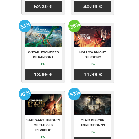
52.39 €
40.99 €
-53%
-38%
AVATAR: FRONTIERS
HOLLOW KNIGHT:
OF PANDORA
SILKSONG
PC
PC
13.99 €
11.99 €
-82%
-53%
STAR WARS: KNIGHTS
CLAIR OBSCUR:
OF THE OLD
EXPEDITION 33
REPUBLIC
PC
PC