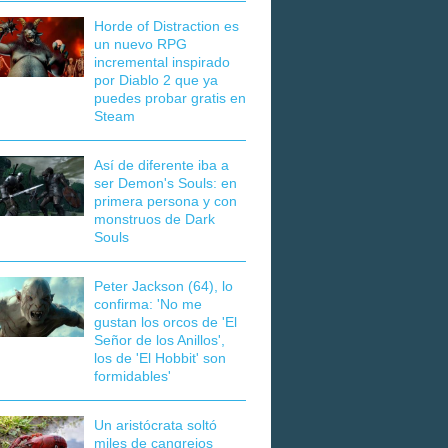
Horde of Distraction es
un nuevo RPG
incremental inspirado
por Diablo 2 que ya
puedes probar gratis en
Steam
Así de diferente iba a
ser Demon's Souls: en
primera persona y con
monstruos de Dark
Souls
Peter Jackson (64), lo
confirma: 'No me
gustan los orcos de 'El
Señor de los Anillos',
los de 'El Hobbit' son
formidables'
Un aristócrata soltó
miles de cangrejos