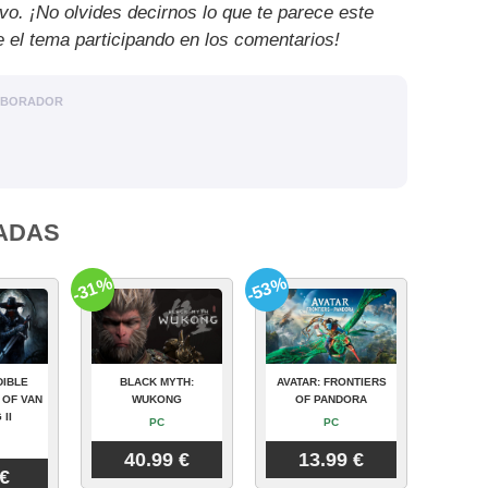
ivo. ¡No olvides decirnos lo que te parece este
e el tema participando en los comentarios!
ABORADOR
ADAS
-31%
-53%
DIBLE
BLACK MYTH:
AVATAR: FRONTIERS
 OF VAN
WUKONG
OF PANDORA
 II
PC
PC
40.99 €
13.99 €
 €