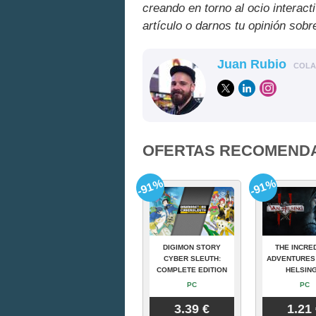
creando en torno al ocio interact
artículo o darnos tu opinión sobr
Juan Rubio
COL
OFERTAS RECOMEND
-91%
-91%
DIGIMON STORY
THE INCRE
CYBER SLEUTH:
ADVENTURES
COMPLETE EDITION
HELSING
PC
PC
3.39 €
1.21