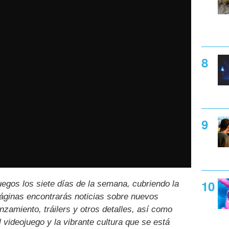
uegos los siete días de la semana, cubriendo la
páginas encontrarás noticias sobre nuevos
nzamiento, tráilers y otros detalles, así como
l videojuego y la vibrante cultura que se está