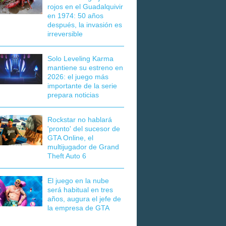
rojos en el Guadalquivir
en 1974: 50 años
después, la invasión es
irreversible
Solo Leveling Karma
mantiene su estreno en
2026: el juego más
importante de la serie
prepara noticias
Rockstar no hablará
'pronto' del sucesor de
GTA Online, el
multijugador de Grand
Theft Auto 6
El juego en la nube
será habitual en tres
años, augura el jefe de
la empresa de GTA