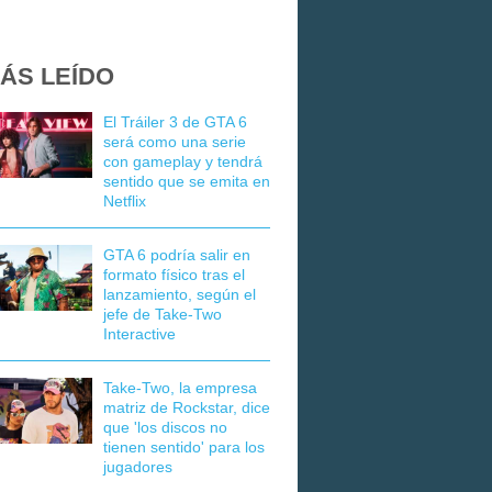
ÁS LEÍDO
El Tráiler 3 de GTA 6
será como una serie
con gameplay y tendrá
sentido que se emita en
Netflix
GTA 6 podría salir en
formato físico tras el
lanzamiento, según el
jefe de Take-Two
Interactive
Take-Two, la empresa
matriz de Rockstar, dice
que 'los discos no
tienen sentido' para los
jugadores