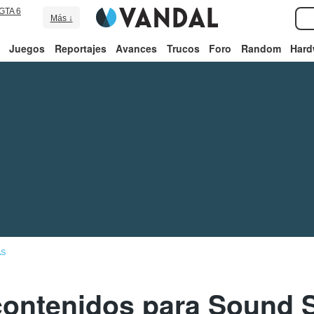
GTA 6
Más ↓
Juegos
Reportajes
Avances
Trucos
Foro
Random
Hard
AS
ontenidos para Sound 