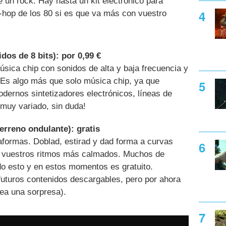
 un rock. Hay hasta un kit electrónico para
-hop de los 80 si es que va más con vuestro
dos de 8 bits): por 0,99 €
sica chip con sonidos de alta y baja frecuencia y
. Es algo más que solo música chip, ya que
odernos sintetizadores electrónicos, líneas de
 muy variado, sin duda!
erreno ondulante): gratis
taformas. Doblad, estirad y dad forma a curvas
 a vuestros ritmos más calmados. Muchos de
o esto y en estos momentos es gratuito.
futuros contenidos descargables, pero por ahora
ea una sorpresa).