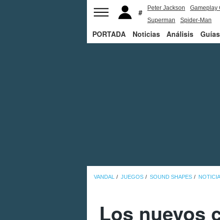
Peter Jackson
Gameplay 
Superman
Spider-Man
PORTADA
Noticias
Análisis
Guías
VANDAL
JUEGOS
SOUND SHAPES
NOTICI
Los nuevos c