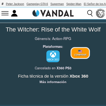
Peter Jackson
Gameplay GTA 6
Superman
Spider-Man
El Señor de los A
The Witcher: Rise of the White Wolf
Género/s:
Action-RPG
Plataformas:
COMPRAR
Cancelado en
X360
PS3
Ficha técnica de la versión
Xbox 360
Más información