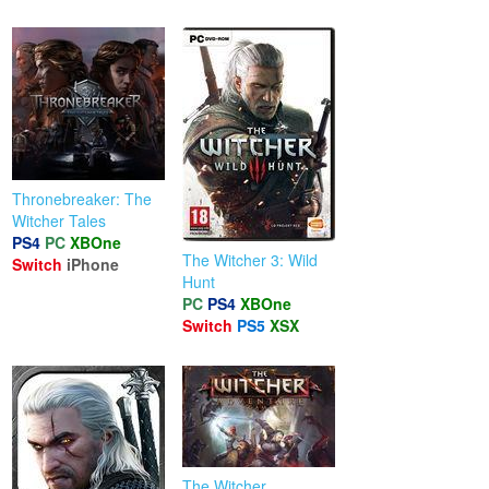
Thronebreaker: The
Witcher Tales
PS4
PC
XBOne
The Witcher 3: Wild
Switch
iPhone
Hunt
PC
PS4
XBOne
Switch
PS5
XSX
The Witcher