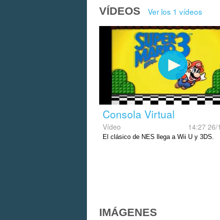
VÍDEOS
Ver los 1 vídeos
Consola Virtual
Vídeo
14:27 26/
El clásico de NES llega a Wii U y 3DS.
IMÁGENES