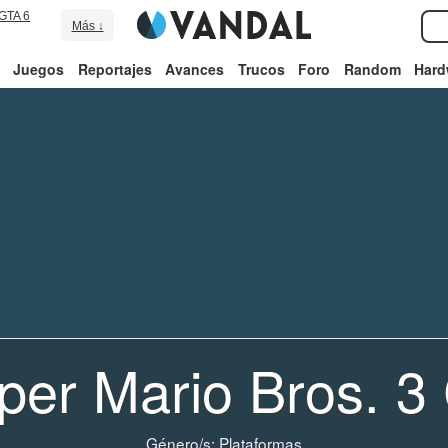
GTA 6
Más ↓
Juegos
Reportajes
Avances
Trucos
Foro
Random
Hard
per Mario Bros. 3
Género/s:
Plataformas