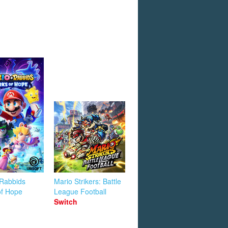
 Rabbids
Mario Strikers: Battle
of Hope
League Football
Switch