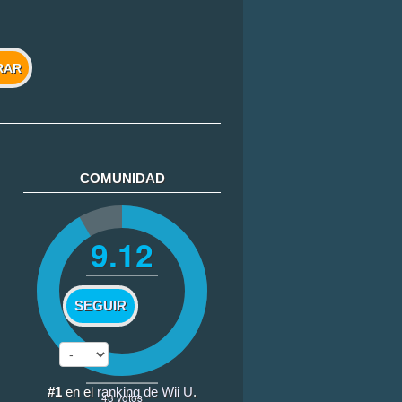
RAR
COMUNIDAD
9.12
SEGUIR
#1
en el
ranking de Wii U
.
43
votos