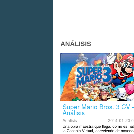
ANÁLISIS
Super Mario Bros. 3 CV -
Análisis
Análisis
2014-01-20 0
Una obra maestra que llega, como es hab
la Consola Virtual, careciendo de noveda