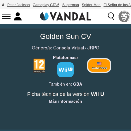
Peter Jackson
Gameplay GTA 6
Superman
Spider-Man
El Señor de los A
Golden Sun CV
Género/s:
Consola Virtual
/
JRPG
Plataformas:
COMPRAR
También en:
GBA
Ficha técnica de la versión
Wii U
Más información