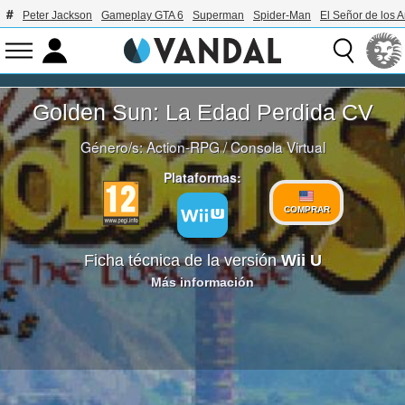
Peter Jackson
Gameplay GTA 6
Superman
Spider-Man
El Señor de los A
Golden Sun: La Edad Perdida CV
Género/s:
Action-RPG
/
Consola Virtual
Plataformas:
COMPRAR
Ficha técnica de la versión
Wii U
Más información