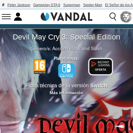
Peter Jackson
Gameplay GTA 6
Superman
Spider-Man
El Señor de los A
Devil May Cry 3: Special Edition
Género/s:
Acción
/
Hack and Slash
Plataformas:
OFERTA
Ficha técnica de la versión
Switch
Más información