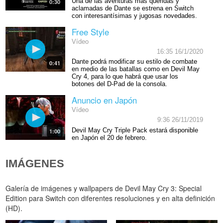
Una de las aventuras más queridas y
0:30
aclamadas de Dante se estrena en Switch
con interesantísimas y jugosas novedades.
Free Style
Vídeo
16:35 16/1/2020
Dante podrá modificar su estilo de combate
0:41
en medio de las batallas como en Devil May
Cry 4, para lo que habrá que usar los
botones del D-Pad de la consola.
Anuncio en Japón
Vídeo
9:36 26/11/2019
Devil May Cry Triple Pack estará disponible
1:00
en Japón el 20 de febrero.
IMÁGENES
Galería de imágenes y wallpapers de Devil May Cry 3: Special
Edition para Switch con diferentes resoluciones y en alta definición
(HD).