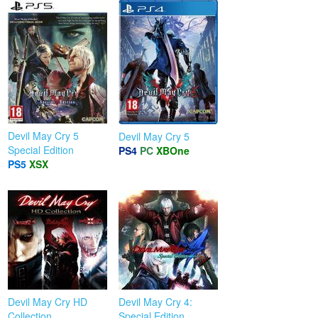
Devil May Cry 5
Devil May Cry 5
Special Edition
PS4
PC
XBOne
PS5
XSX
Devil May Cry HD
Devil May Cry 4:
Collection
Special Edition