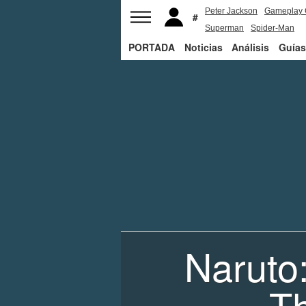
Peter Jackson
Gameplay 
Superman
Spider-Man
PORTADA
Noticias
Análisis
Guías
Naruto:
T