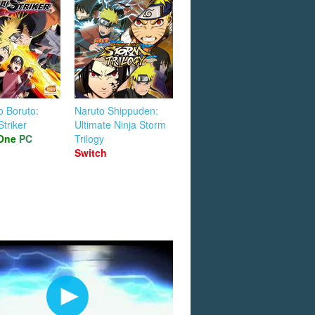
o Boruto:
Naruto Shippuden:
Striker
Ultimate Ninja Storm
One
PC
Trilogy
Switch