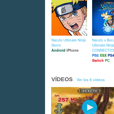
Naruto Ultimate Ninja
Naruto x Boru
Storm
Ultimate Ninj
Android
iPhone
CONNECTIO
PS5
XSX
PS
Switch
PC
VÍDEOS
Ver los 6 vídeos