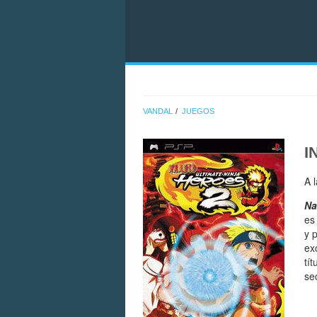
VANDAL
JUEGOS
I
A 
Na
es
y 
ex
tí
se