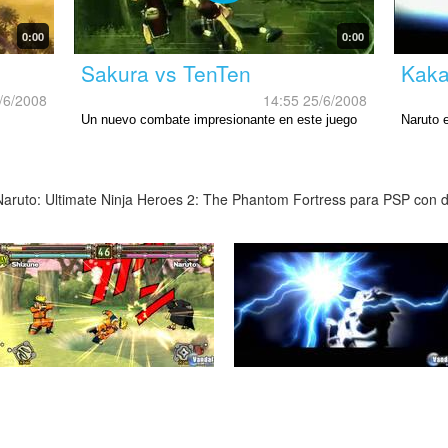
0:00
0:00
Sakura vs TenTen
Kaka
/6/2008
14:55 25/6/2008
Un nuevo combate impresionante en este juego
Naruto 
para PSP.
PSP.
aruto: Ultimate Ninja Heroes 2: The Phantom Fortress para PSP con di