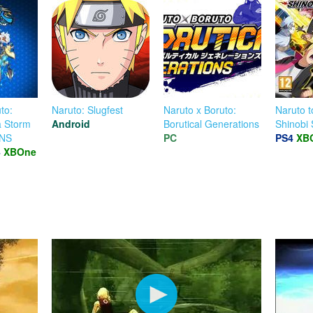
to:
Naruto: Slugfest
Naruto x Boruto:
Naruto t
a Storm
Android
Borutical Generations
Shinobi 
NS
PC
PS4
XB
4
XBOne