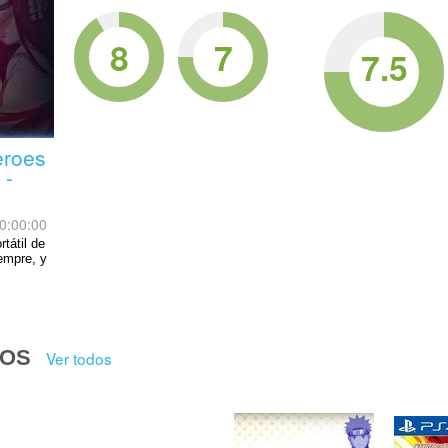
8
7
7.5
eroes
 -
0:00:00
tátil de
empre, y
DOS
Ver todos