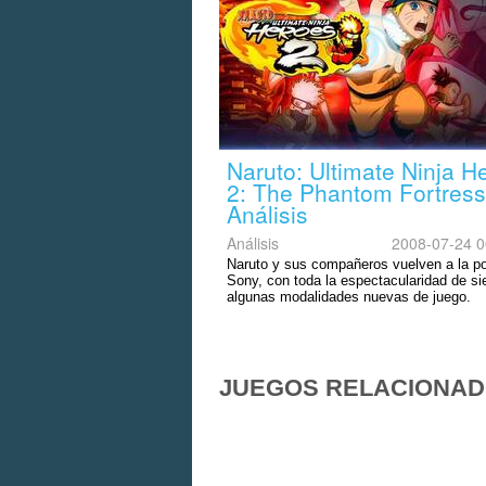
Naruto: Ultimate Ninja H
2: The Phantom Fortress
Análisis
Análisis
2008-07-24 0
Naruto y sus compañeros vuelven a la por
Sony, con toda la espectacularidad de si
algunas modalidades nuevas de juego.
JUEGOS RELACIONA