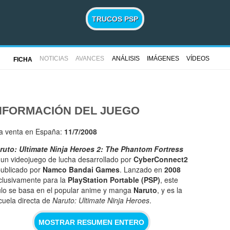
TRUCOS PSP
NOTICIAS
AVANCES
ANÁLISIS
IMÁGENES
VÍDEOS
FICHA
NFORMACIÓN DEL JUEGO
la venta en España:
11/7/2008
ruto: Ultimate Ninja Heroes 2: The Phantom Fortress
 un videojuego de lucha desarrollado por
CyberConnect2
publicado por
Namco Bandai Games
. Lanzado en
2008
clusivamente para la
PlayStation Portable (PSP)
, este
tulo se basa en el popular anime y manga
Naruto
, y es la
cuela directa de
Naruto: Ultimate Ninja Heroes
.
MOSTRAR RESUMEN ENTERO