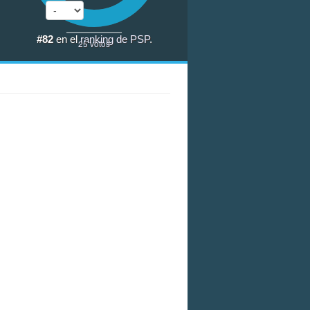
#82
en el
ranking de PSP
.
25
votos