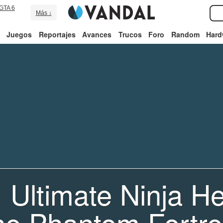
GTA 6
Más ↓
Juegos
Reportajes
Avances
Trucos
Foro
Random
Hard
 Ultimate Ninja H
he Phantom Fortre