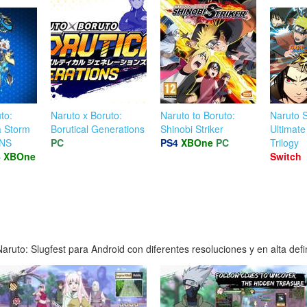
to:
Naruto x Boruto:
Naruto to Boruto:
Naruto 
a Storm
Borutical Generations
Shinobi Striker
Ultimate
NS
PC
PS4
XBOne
PC
Trilogy
4
XBOne
Switch
ruto: Slugfest para Android con diferentes resoluciones y en alta defi