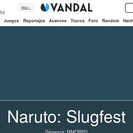
Más ↓
A 6
Juegos
Reportajes
Avances
Trucos
Foro
Random
Hard
Naruto: Slugfest
Género/s:
MMORPG