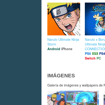
Naruto Ultimate Ninja
Naruto x Boru
Storm
Ultimate Ninj
Android
iPhone
CONNECTIO
PS5
XSX
PS
Switch
PC
IMÁGENES
Galería de imágenes y wallpapers de Na