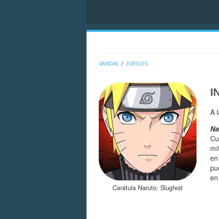
VANDAL
JUEGOS
I
A 
Na
Cu
mí
en
pu
en
Carátula Naruto: Slugfest