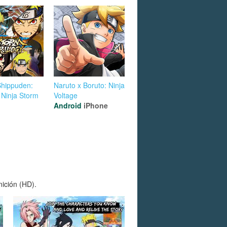
Shippuden:
Naruto x Boruto: Ninja
 Ninja Storm
Voltage
Android
iPhone
nición (HD).