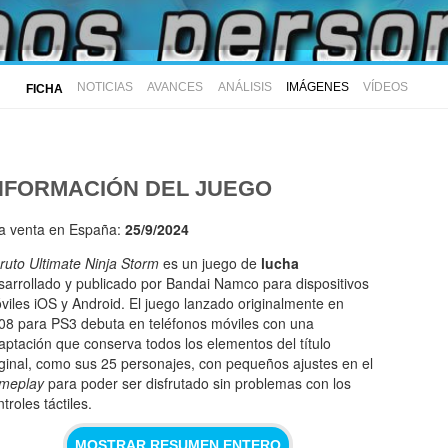
NOTICIAS
AVANCES
ANÁLISIS
IMÁGENES
VÍDEOS
FICHA
NFORMACIÓN DEL JUEGO
la venta en España:
25/9/2024
ruto Ultimate Ninja Storm
es un juego de
lucha
sarrollado y publicado por Bandai Namco para dispositivos
viles iOS y Android. El juego lanzado originalmente en
08 para PS3 debuta en teléfonos móviles con una
aptación que conserva todos los elementos del título
iginal, como sus 25 personajes, con pequeños ajustes en el
meplay
para poder ser disfrutado sin problemas con los
troles táctiles.
MOSTRAR RESUMEN ENTERO