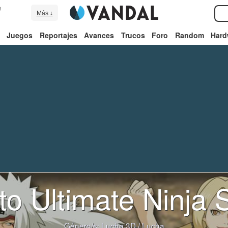
e
Más ↓
Juegos
Reportajes
Avances
Trucos
Foro
Random
Hard
to Ultimate Ninja 
Género/s:
Lucha 3D
/
Lucha