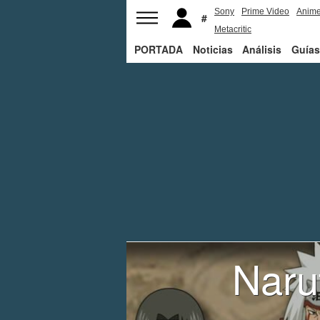
Sony
Prime Video
Anim
Metacritic
PORTADA
Noticias
Análisis
Guías
Naru