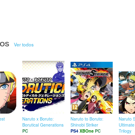
DOS
Ver todos
est
Naruto x Boruto:
Naruto to Boruto:
Naruto 
Borutical Generations
Shinobi Striker
Ultimate
PC
PS4
XBOne
PC
Trilogy