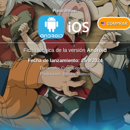
Plataformas:
COMPRAR
Ficha técnica de la versión
Android
Fecha de lanzamiento: 25/9/2024
Desarrollo:
CyberConnect2
Producción:
Bandai Namco