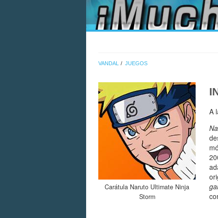
VANDAL
JUEGOS
I
A 
Na
de
mó
20
ad
or
ga
Carátula Naruto Ultimate Ninja
con
Storm