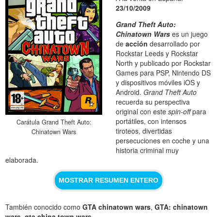
23/10/2009
Grand Theft Auto:
Chinatown Wars
es un juego
de
acción
desarrollado por
Rockstar Leeds y Rockstar
North y publicado por Rockstar
Games para PSP, Nintendo DS
y dispositivos móviles iOS y
Android.
Grand Theft Auto
recuerda su perspectiva
original con este
spin-off
para
portátiles, con intensos
Carátula Grand Theft Auto:
tiroteos, divertidas
Chinatown Wars
persecuciones en coche y una
historia criminal muy
elaborada.
MOSTRAR RESUMEN ENTERO
También conocido como
GTA chinatown wars
,
GTA: chinatown
wars
,
gta china town wars
.