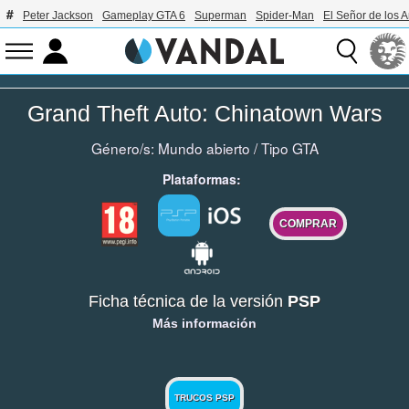
Peter Jackson
Gameplay GTA 6
Superman
Spider-Man
El Señor de los A
Grand Theft Auto: Chinatown Wars
Género/s:
Mundo abierto
/
Tipo GTA
Plataformas:
COMPRAR
Ficha técnica de la versión
PSP
Más información
TRUCOS PSP