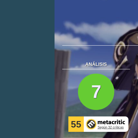
ANÁLISIS
7
55
Según 32 críticas