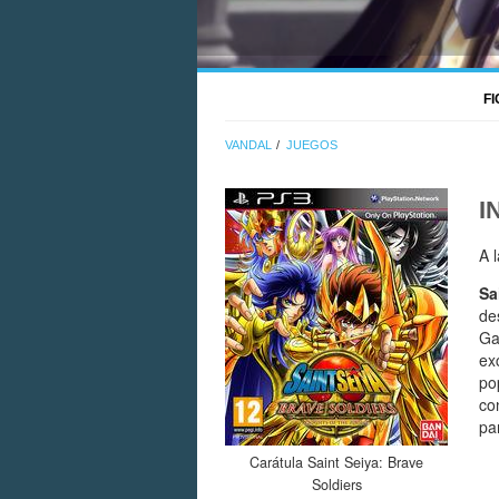
F
VANDAL
JUEGOS
I
A 
Sa
de
Ga
ex
po
co
pa
Carátula Saint Seiya: Brave
Soldiers