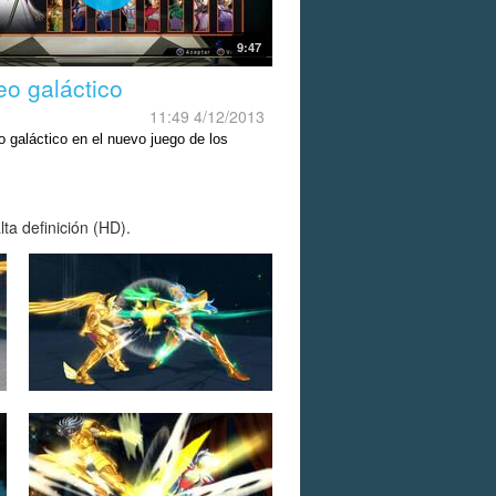
9:47
eo galáctico
11:49 4/12/2013
o galáctico en el nuevo juego de los
ros del Zodíaco.
ta definición (HD).