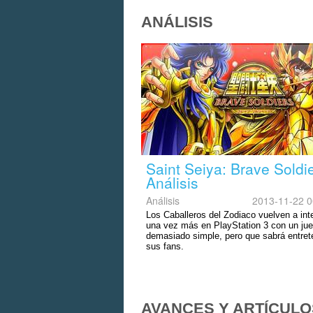
ANÁLISIS
Saint Seiya: Brave Soldie
Análisis
Análisis
2013-11-22 0
Los Caballeros del Zodiaco vuelven a int
una vez más en PlayStation 3 con un ju
demasiado simple, pero que sabrá entret
sus fans.
AVANCES Y ARTÍCULO