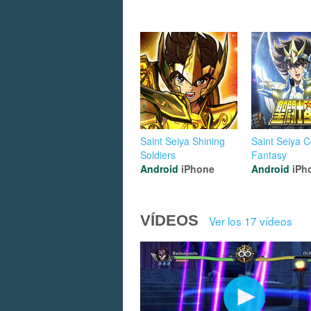
Saint Seiya Shining
Saint Seiya 
Soldiers
Fantasy
Android
iPhone
Android
iPh
VÍDEOS
Ver los 17 vídeos