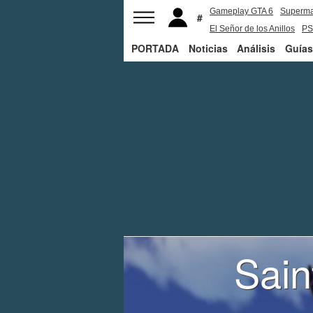
Gameplay GTA 6
Superm
El Señor de los Anillos
PS
PORTADA
Noticias
Análisis
Guías
Sain