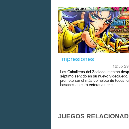
Impresiones
12:55 29
Los Caballeros del Zodiaco intentan despe
séptimo sentido en su nuevo videojuego, 
promete ser el más completo de todos lo
basados en esta veterana serie.
JUEGOS RELACIONA