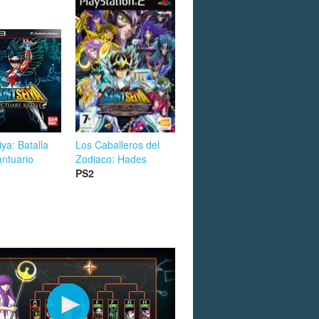
iya: Batalla
Los Caballeros del
antuario
Zodiaco: Hades
PS2