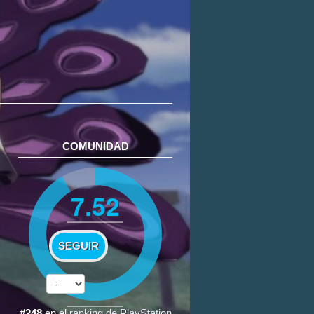
COMUNIDAD
7.52
SEGUIR
#248
en el
ranking de PlayStation