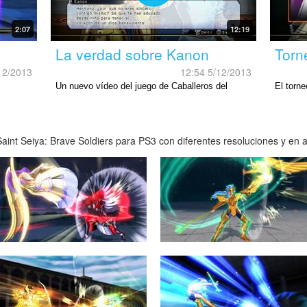
2:07
12:19
La verdad sobre Kanon
Torn
12/2013
12:54 5/12/2013
Un nuevo vídeo del juego de Caballeros del
El torne
Zodíaco contando algo más sobre la historia.
Caballe
int Seiya: Brave Soldiers para PS3 con diferentes resoluciones y en al