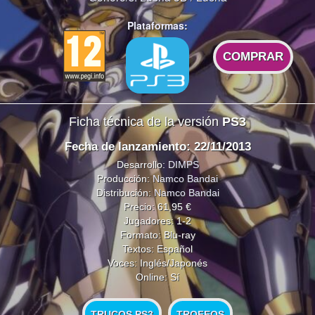
Plataformas:
COMPRAR
Ficha técnica de la versión
PS3
Fecha de lanzamiento: 22/11/2013
Desarrollo:
DIMPS
Producción:
Namco Bandai
Distribución:
Namco Bandai
Precio: 61,95 €
Jugadores: 1-2
Formato: Blu-ray
Textos: Español
Voces: Inglés/Japonés
Online: Sí
TRUCOS PS3
TROFEOS