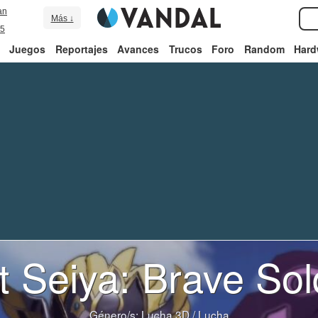
an
Más ↓
5
Juegos
Reportajes
Avances
Trucos
Foro
Random
Hard
t Seiya: Brave Sol
Género/s:
Lucha 3D
/
Lucha