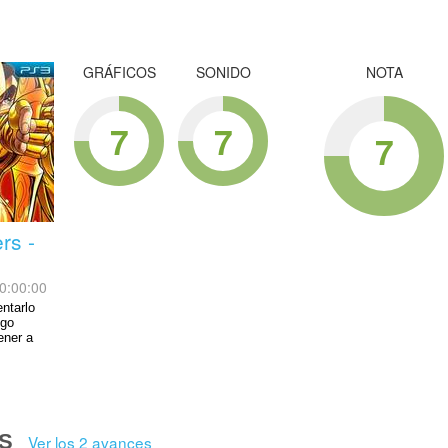
GRÁFICOS
SONIDO
NOTA
7
7
7
rs -
0:00:00
entarlo
ego
ener a
S
Ver los 2 avances