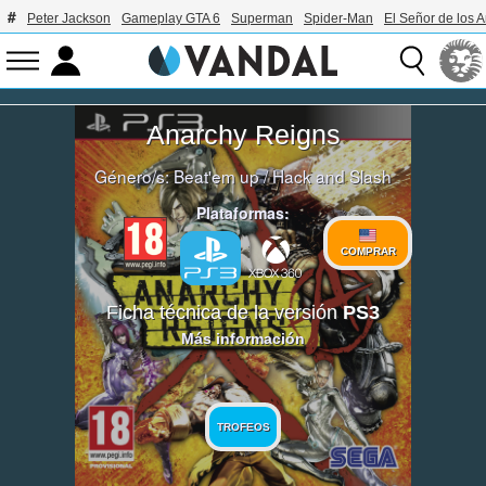
Peter Jackson
Gameplay GTA 6
Superman
Spider-Man
El Señor de los A
Anarchy Reigns
Género/s:
Beat'em up
/
Hack and Slash
Plataformas:
COMPRAR
Ficha técnica de la versión
PS3
Más información
TROFEOS