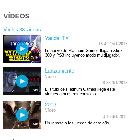
VÍDEOS
Ver los 38 vídeos
Vandal TV
18:49 15/1/2013
Lo nuevo de Platinum Games llega a Xbox
360 y PS3 incluyendo modo multijugador.
7:19
Lanzamiento
Vídeo
8:58 9/1/2013
El título de Platinum Games llega este
1:49
viernes a nuestras consolas.
2013
Vídeo
10:16 8/1/2013
Un repaso a los juegos de este año.
1:30