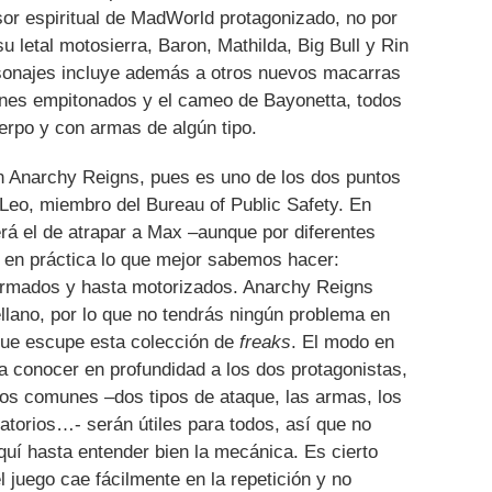
or espiritual de MadWorld protagonizado, no por
 letal motosierra, Baron, Mathilda, Big Bull y Rin
rsonajes incluye además a otros nuevos macarras
ones empitonados y el cameo de Bayonetta, todos
erpo y con armas de algún tipo.
n Anarchy Reigns, pues es uno de los dos puntos
es Leo, miembro del Bureau of Public Safety. En
rá el de atrapar a Max –aunque por diferentes
 en práctica lo que mejor sabemos hacer:
rmados y hasta motorizados. Anarchy Reigns
ellano, por lo que no tendrás ningún problema en
que escupe esta colección de
freaks
. El modo en
ra conocer en profundidad a los dos protagonistas,
os comunes –dos tipos de ataque, las armas, los
ratorios…- serán útiles para todos, así que no
aquí hasta entender bien la mecánica. Es cierto
 juego cae fácilmente en la repetición y no