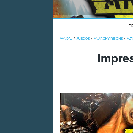
FI
VANDAL
JUEGOS
ANARCHY REIGNS
AVA
Impre