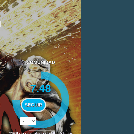
COMUNIDAD
7.48
SEGUIR
#169
en el
ranking de PlayStation