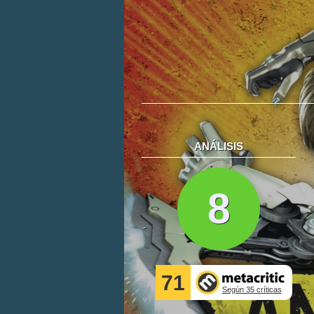
ANÁLISIS
8
71
Según 35 críticas