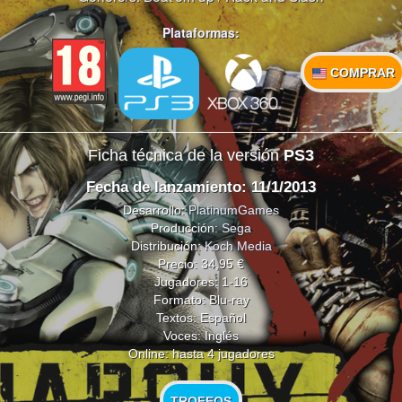
Plataformas:
COMPRAR
Ficha técnica de la versión
PS3
Fecha de lanzamiento: 11/1/2013
Desarrollo:
PlatinumGames
Producción:
Sega
Distribución:
Koch Media
Precio: 34,95 €
Jugadores: 1-16
Formato: Blu-ray
Textos: Español
Voces: Inglés
Online: hasta 4 jugadores
TROFEOS