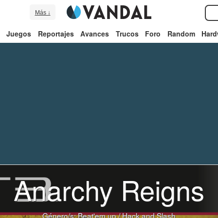
Más ↓
Juegos
Reportajes
Avances
Trucos
Foro
Random
Hard
Anarchy Reigns
Género/s:
Beat'em up
/
Hack and Slash