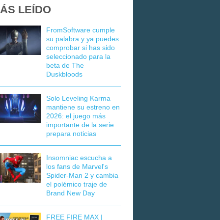
ÁS LEÍDO
FromSoftware cumple
su palabra y ya puedes
comprobar si has sido
seleccionado para la
beta de The
Duskbloods
Solo Leveling Karma
mantiene su estreno en
2026: el juego más
importante de la serie
prepara noticias
Insomniac escucha a
los fans de Marvel's
Spider-Man 2 y cambia
el polémico traje de
Brand New Day
FREE FIRE MAX |