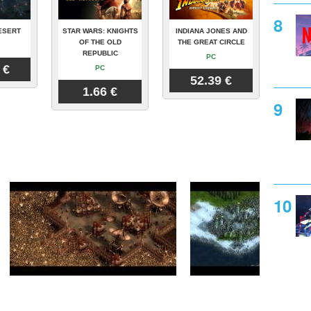
ESERT
STAR WARS: KNIGHTS
INDIANA JONES AND
OF THE OLD
THE GREAT CIRCLE
REPUBLIC
PC
 €
PC
52.39 €
1.66 €