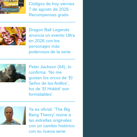
Códigos de hoy viernes
7 de agosto de 2026 -
Recompensas gratis
Dragon Ball Legends
anuncia un evento Ultra
en 2026 con los
personajes más
poderosos de la serie
Peter Jackson (64), lo
confirma: 'No me
gustan los orcos de 'El
Señor de los Anillos',
los de 'El Hobbit' son
formidables'
Ya es oficial: 'The Big
Bang Theory' reúne a
las estrellas originales
con un cambio histórico
con su nueva serie