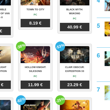
DIBLE
TOWN TO CITY
BLACK MYTH:
 OF VAN
WUKONG
PC
 II
PC
8.19 €
40.99 €
 €
-38%
-53%
LIGHT
HOLLOW KNIGHT:
CLAIR OBSCUR:
ITION
SILKSONG
EXPEDITION 33
PC
PC
 €
11.99 €
23.29 €
-82%
-25%