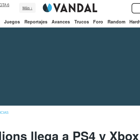
GTA 6
Más ↓
Juegos
Reportajes
Avances
Trucos
Foro
Random
Hard
ICIAS
lions llega a PS4 y Xbox