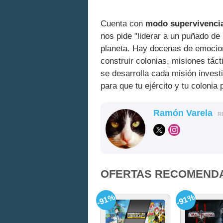
Cuenta con
modo supervivenci
nos pide "liderar a un puñado de
planeta. Hay docenas de emocion
construir colonias, misiones tác
se desarrolla cada misión inves
para que tu ejército y tu colonia
Ramón Varela
R
OFERTAS RECOMEND
-91%
-91%