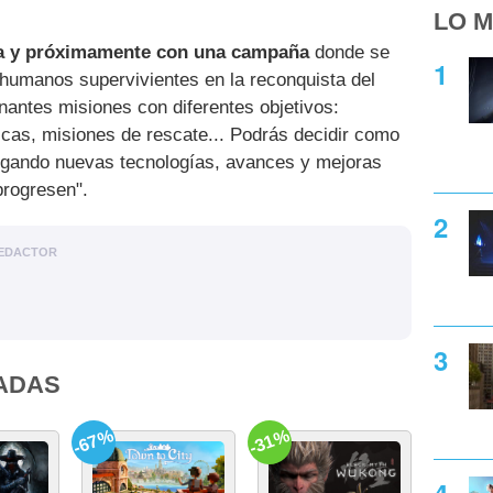
LO M
a y próximamente con una campaña
donde se
 humanos supervivientes en la reconquista del
antes misiones con diferentes objetivos:
ticas, misiones de rescate... Podrás decidir como
tigando nuevas tecnologías, avances y mejoras
 progresen".
EDACTOR
ADAS
-67%
-31%