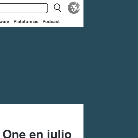
ware
Plataformas
Podcast
 One en julio