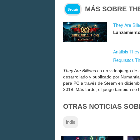
MÁS SOBRE THE
Seguir
They Are Bill
Lanzamiento
Análisis They 
Requisitos Th
They Are Billions
es un videojuego de e
desarrollado y publicado por Numanti
para
PC
a través de Steam en diciemb
2019. Más tarde, el juego también se 
OTRAS NOTICIAS SOB
indie