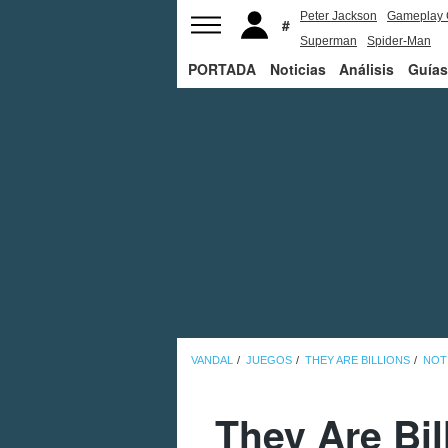
Peter Jackson
Gameplay 
Superman
Spider-Man
PORTADA
Noticias
Análisis
Guías
VANDAL
JUEGOS
THEY ARE BILLIONS
NOT
They Are Bil