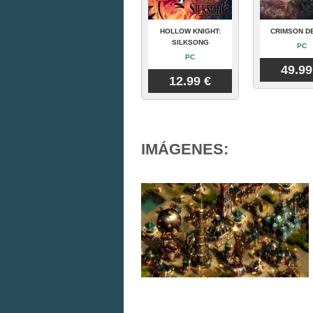
HOLLOW KNIGHT:
CRIMSON D
SILKSONG
PC
PC
49.99
12.99 €
IMÁGENES: