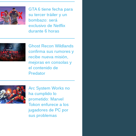
GTA 6 tiene fecha para
su tercer tráiler y un
bombazo: será
exclusivo de Netflix
durante 6 horas
Ghost Recon Wildlands
confirma sus rumores y
recibe nueva misión,
mejoras en consolas y
el contenido de
Predator
Arc System Works no
ha cumplido lo
prometido: Marvel
Tokon enfurece a los
jugadores de PC por
sus problemas