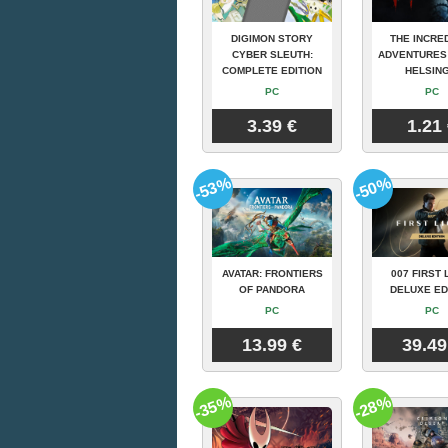
DIGIMON STORY
THE INCRE
CYBER SLEUTH:
ADVENTURES
COMPLETE EDITION
HELSING
PC
PC
3.39 €
1.21
-53%
-50%
AVATAR: FRONTIERS
007 FIRST 
OF PANDORA
DELUXE ED
PC
PC
13.99 €
39.49
-35%
-28%