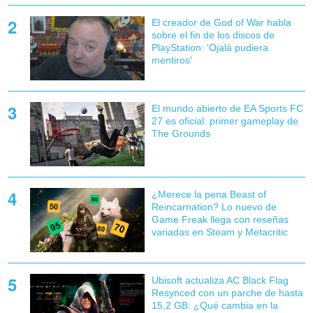
El creador de God of War habla
sobre el fin de los discos de
PlayStation: 'Ojalá pudiera
mentiros'
El mundo abierto de EA Sports FC
27 es oficial: primer gameplay de
The Grounds
¿Merece la pena Beast of
Reincarnation? Lo nuevo de
Game Freak llega con reseñas
variadas en Steam y Metacritic
Ubisoft actualiza AC Black Flag
Resynced con un parche de hasta
15,2 GB: ¿Qué cambia en la