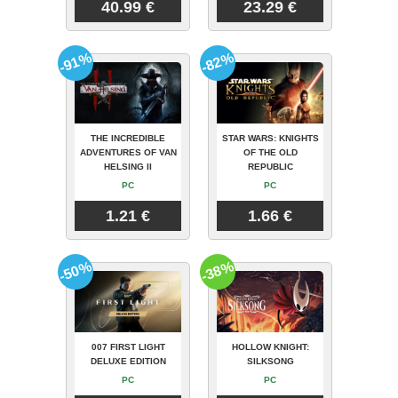
40.99 €
23.29 €
-91%
-82%
THE INCREDIBLE
STAR WARS: KNIGHTS
ADVENTURES OF VAN
OF THE OLD
HELSING II
REPUBLIC
PC
PC
1.21 €
1.66 €
-50%
-38%
007 FIRST LIGHT
HOLLOW KNIGHT:
DELUXE EDITION
SILKSONG
PC
PC