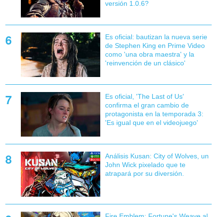
versión 1.0.6?
Es oficial: bautizan la nueva serie
de Stephen King en Prime Video
como 'una obra maestra' y la
'reinvención de un clásico'
Es oficial, 'The Last of Us'
confirma el gran cambio de
protagonista en la temporada 3:
'Es igual que en el videojuego'
Análisis Kusan: City of Wolves, un
John Wick pixelado que te
atrapará por su diversión.
Fire Emblem: Fortune's Weave al