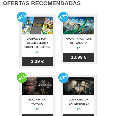
OFERTAS RECOMENDADAS
-91%
-53%
DIGIMON STORY
AVATAR: FRONTIERS
CYBER SLEUTH:
OF PANDORA
COMPLETE EDITION
PC
PC
13.99 €
3.39 €
-31%
-53%
BLACK MYTH:
CLAIR OBSCUR:
WUKONG
EXPEDITION 33
PC
PC