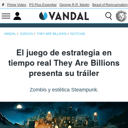
Prime Video
PS Plus Essential
George R.R. Martin
Beast of Reincarnation
VANDAL
JUEGOS
THEY ARE BILLIONS
NOTICIAS
El juego de estrategia en
tiempo real They Are Billions
presenta su tráiler
Zombis y estética Steampunk.