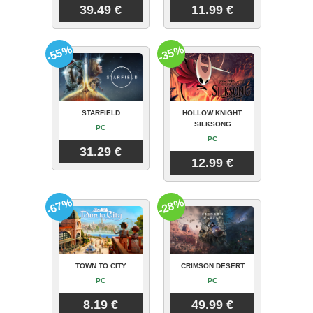
39.49 €
11.99 €
-55%
-35%
STARFIELD
HOLLOW KNIGHT:
SILKSONG
PC
PC
31.29 €
12.99 €
-67%
-28%
TOWN TO CITY
CRIMSON DESERT
PC
PC
8.19 €
49.99 €