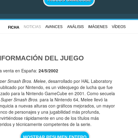
NOTICIAS
AVANCES
ANÁLISIS
IMÁGENES
VÍDEOS
FICHA
NFORMACIÓN DEL JUEGO
la venta en España:
24/5/2002
per Smash Bros. Melee
, desarrollado por HAL Laboratory
publicado por Nintendo, es un videojuego de lucha que fue
nzado para la Nintendo GameCube en 2001. Como secuela
e
Super Smash Bros.
para la Nintendo 64, Melee llevó la
anquicia a nuevas alturas con gráficos mejorados, un mayor
enco de personajes y una jugabilidad más profunda,
nvirtiéndose rápidamente en uno de los títulos más
eridos y técnicamente competentes de la serie.
MOSTRAR RESUMEN ENTERO