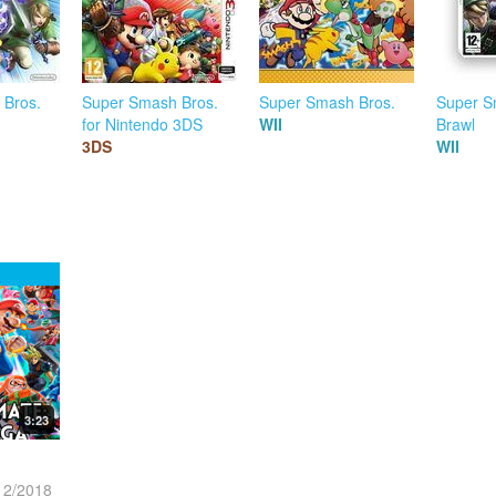
 Bros.
Super Smash Bros.
Super Smash Bros.
Super S
for Nintendo 3DS
WII
Brawl
3DS
WII
3:23
12/2018