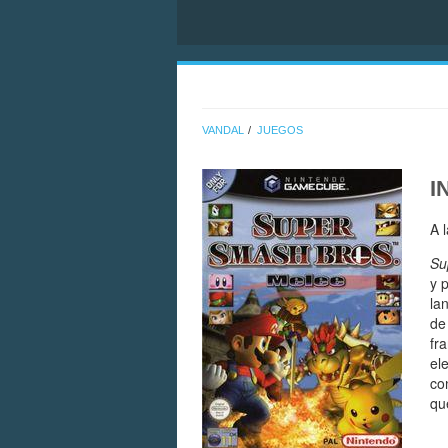
VANDAL
JUEGOS
I
A 
Su
y 
la
d
fr
el
co
qu