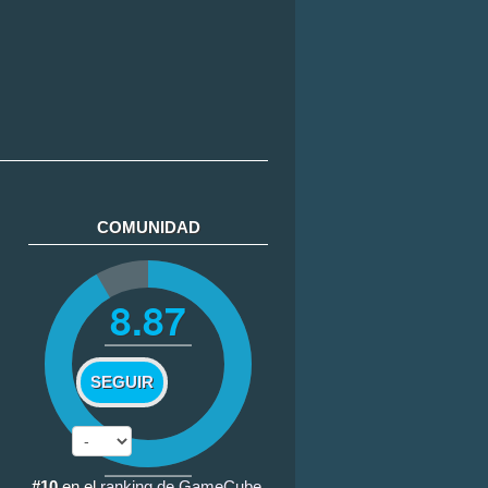
COMUNIDAD
8.87
SEGUIR
#10
en el
ranking de GameCube
.