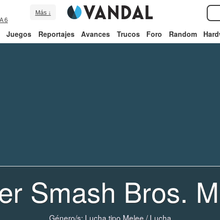
Más ↓
A 6
Juegos
Reportajes
Avances
Trucos
Foro
Random
Hard
er Smash Bros. M
Género/s:
Lucha tipo Melee
/
Lucha