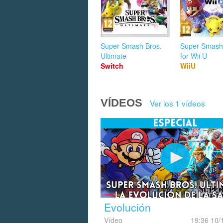
Super Smash Bros.
Super Smash
Ultimate
for Wii U
Switch
WiiU
VÍDEOS
Ver los 1 vídeos
Evolución
Vídeo
19:36 10/