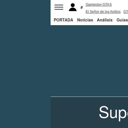
Gameplay GTA 6
El Señor de los Anillos
GT
PORTADA
Noticias
PS5
Análisis
Guías
Sup