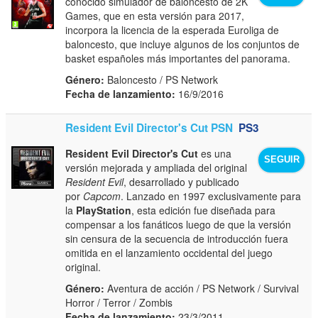
conocido simulador de baloncesto de 2K
Games, que en esta versión para 2017,
incorpora la licencia de la esperada Euroliga de
baloncesto, que incluye algunos de los conjuntos de
basket españoles más importantes del panorama.
Género:
Baloncesto / PS Network
Fecha de lanzamiento:
16/9/2016
Resident Evil Director's Cut PSN
PS3
Resident Evil Director's Cut
es una
SEGUIR
versión mejorada y ampliada del original
Resident Evil
, desarrollado y publicado
por
Capcom
. Lanzado en 1997 exclusivamente para
la
PlayStation
, esta edición fue diseñada para
compensar a los fanáticos luego de que la versión
sin censura de la secuencia de introducción fuera
omitida en el lanzamiento occidental del juego
original.
Género:
Aventura de acción / PS Network / Survival
Horror / Terror / Zombis
Fecha de lanzamiento:
23/3/2011