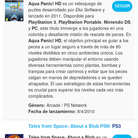
Aqua Panic! HD
es un videojuego de
SEGUIR
puzles desarrollado por
Eko Software
y
lanzado en 2011. Disponible para
PlayStation 3
,
PlayStation Portable
,
Nintendo DS
,
y
PC
, este título immerge a los jugadores en una
colorida y desafiante misión de rescate de peces. En
Aqua Panic! HD
, el objetivo principal es guiar a los
peces a un lugar seguro a través de más de 80
niveles divididos en cinco ambientes únicos. Los
jugadores deben manipular el entorno usando
diversas herramientas como plantas, bombas y
trampas para crear caminos y evitar que los peces
caigan en manos de depredadores o se queden
atrapados. El uso estratégico de estas herramientas
es crucial para superar los niveles cada vez más
complicados.
Género:
Arcade / PS Network
Fecha de lanzamiento:
8/4/2010
Tales from Space: About a Blob PSN
PS3
Tales from Space: About a Blob
es un