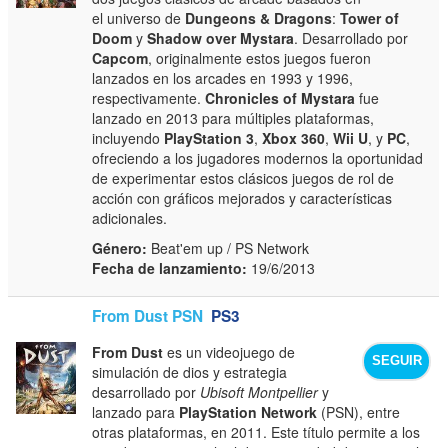
el universo de
Dungeons & Dragons
:
Tower of
Doom
y
Shadow over Mystara
. Desarrollado por
Capcom
, originalmente estos juegos fueron
lanzados en los arcades en 1993 y 1996,
respectivamente.
Chronicles of Mystara
fue
lanzado en 2013 para múltiples plataformas,
incluyendo
PlayStation 3
,
Xbox 360
,
Wii U
, y
PC
,
ofreciendo a los jugadores modernos la oportunidad
de experimentar estos clásicos juegos de rol de
acción con gráficos mejorados y características
adicionales.
Género:
Beat'em up / PS Network
Fecha de lanzamiento:
19/6/2013
From Dust PSN
PS3
From Dust
es un videojuego de
SEGUIR
simulación de dios y estrategia
desarrollado por
Ubisoft Montpellier
y
lanzado para
PlayStation Network
(PSN), entre
otras plataformas, en 2011. Este título permite a los