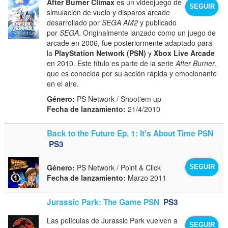
After Burner Climax
es un videojuego de
SEGUIR
simulación de vuelo y disparos arcade
desarrollado por
SEGA AM2
y publicado
por
SEGA
. Originalmente lanzado como un juego de
arcade en 2006, fue posteriormente adaptado para
la
PlayStation Network (PSN)
y
Xbox Live Arcade
en 2010. Este título es parte de la serie
After Burner
,
que es conocida por su acción rápida y emocionante
en el aire.
Género:
PS Network / Shoot'em up
Fecha de lanzamiento:
21/4/2010
Back to the Future Ep. 1: It's About Time PSN
PS3
Género:
PS Network / Point & Click
SEGUIR
Fecha de lanzamiento:
Marzo 2011
Jurassic Park: The Game PSN
PS3
Las películas de Jurassic Park vuelven a
SEGUIR