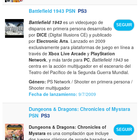
Battlefield 1943 PSN
PS3
Battlefield 1943
es un videojuego de
SEGUIR
disparos en primera persona desarrollado
por
DICE
(Digital Illusions CE) y publicado
por
Electronic Arts
. Lanzado en 2009
exclusivamente para plataformas de juego en línea a
través de
Xbox Live Arcade
y
PlayStation
Network
, y más tarde para
PC
,
Battlefield 1943
se
centra en la acción multijugador en el escenario del
Teatro del Pacífico de la Segunda Guerra Mundial.
Género:
PS Network / Shooter en primera persona /
Shooter multijugador
Fecha de lanzamiento:
9/7/2009
Dungeons & Dragons: Chronicles of Mystara
PSN
PS3
Dungeons & Dragons: Chronicles of
SEGUIR
Mystara
es una compilación que incluye
dos juegos clásicos de arcade basados en