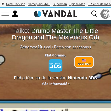
Peter Jackson
Gameplay GTA 6
Superman
Spider-Man
El Señor de los A
Taiko: Drumo Master The Little
Dragon and The Misterious Orb
Género/s:
Musical
/
Ritmo con accesorios
Plataformas:
COMPRAR
Ficha técnica de la versión
Nintendo 3DS
Más información