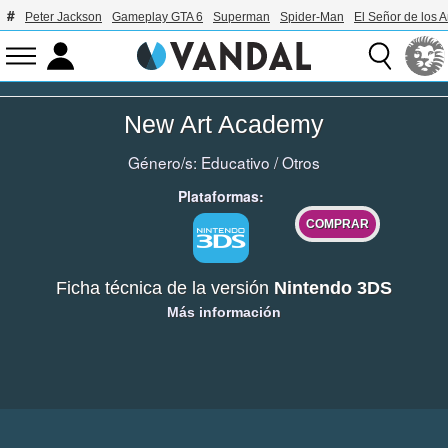
Peter Jackson
Gameplay GTA 6
Superman
Spider-Man
El Señor de los A
New Art Academy
Género/s:
Educativo
/
Otros
Plataformas:
COMPRAR
Ficha técnica de la versión
Nintendo 3DS
Más información