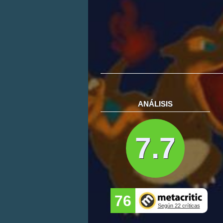
ANÁLISIS
7.7
76
Según 22 críticas