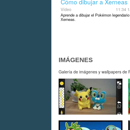
Cómo dibujar a Xerneas
Vídeo
11:34 1
Aprende a dibujar el Pokémon legendario
Xerneas.
IMÁGENES
Galería de imágenes y wallpapers de P