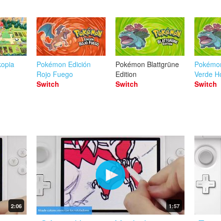
opia
Pokémon Edición
Pokémon Blattgrüne
Pokémon
Rojo Fuego
Edition
Verde H
Switch
Switch
Switch
2:06
1:57