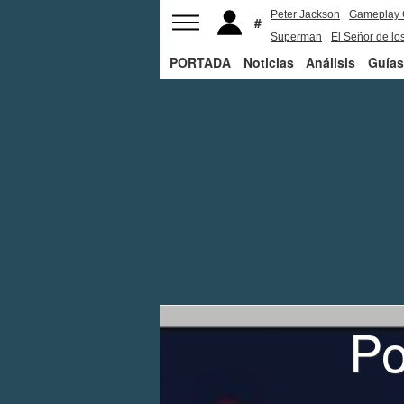
Peter Jackson
Gameplay 
Superman
El Señor de los
PORTADA
Noticias
Análisis
Guías
Po