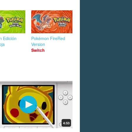
 Edición
Pokémon FireRed
oja
Version
Switch
4:53