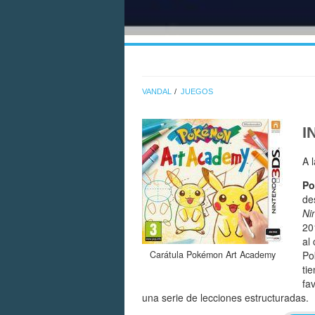
VANDAL
JUEGOS
I
A 
Po
de
Ni
20
al
Po
Carátula Pokémon Art Academy
ti
fav
una serie de lecciones estructuradas.