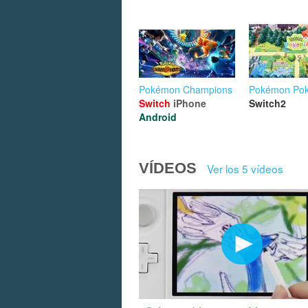
Pokémon Champions
Pokémon Pok
Switch
iPhone
Switch2
Android
VÍDEOS
Ver los 5 vídeos