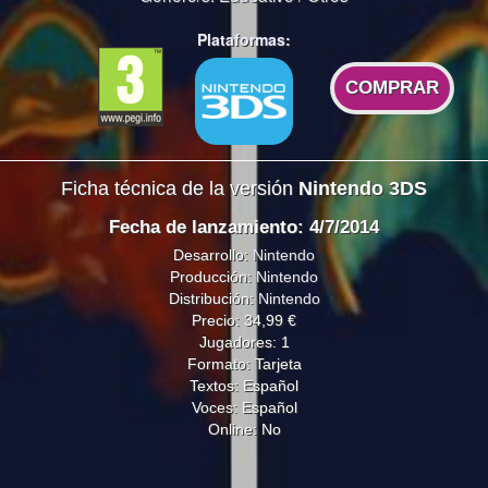
Plataformas:
COMPRAR
Ficha técnica de la versión
Nintendo 3DS
Fecha de lanzamiento: 4/7/2014
Desarrollo:
Nintendo
Producción:
Nintendo
Distribución:
Nintendo
Precio: 34,99 €
Jugadores: 1
Formato: Tarjeta
Textos: Español
Voces: Español
Online: No