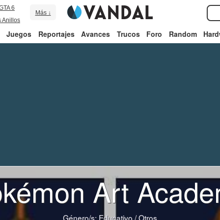
GTA 6
Más ↓
 Anillos
Juegos
Reportajes
Avances
Trucos
Foro
Random
Hard
kémon Art Acad
Género/s:
Educativo
/
Otros