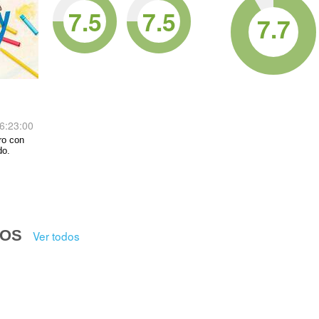
7.5
7.5
7.7
6:23:00
ro con
do.
DOS
Ver todos