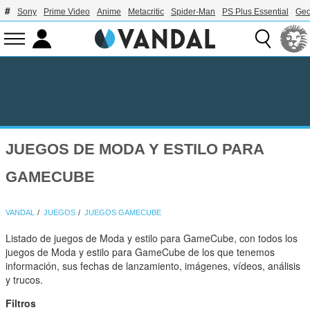
Sony
Prime Video
Anime
Metacritic
Spider-Man
PS Plus Essential
Geo
JUEGOS DE MODA Y ESTILO PARA
GAMECUBE
VANDAL
JUEGOS
JUEGOS GAMECUBE
Listado de juegos de Moda y estilo para GameCube, con todos los
juegos de Moda y estilo para GameCube de los que tenemos
información, sus fechas de lanzamiento, imágenes, vídeos, análisis
y trucos.
Filtros