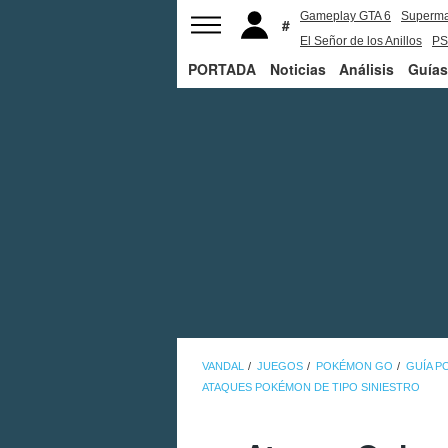
Gameplay GTA 6
Superm
El Señor de los Anillos
PS
PORTADA
Noticias
Análisis
Guías
VANDAL
JUEGOS
POKÉMON GO
GUÍA 
ATAQUES POKÉMON DE TIPO SINIESTRO