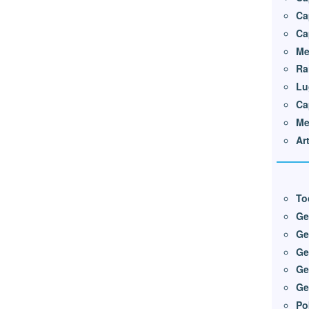
Ca
Ca
Me
Ra
Lu
Ca
Me
Ar
To
Ge
Ge
Ge
Ge
Ge
Po