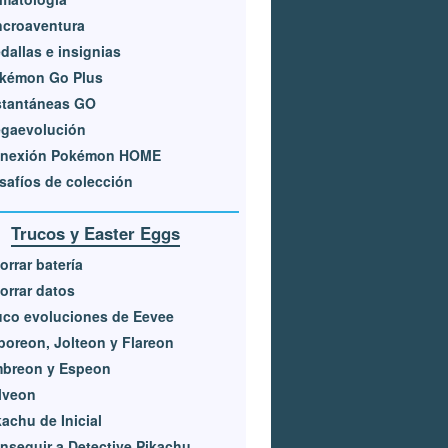
ncroaventura
dallas e insignias
kémon Go Plus
stantáneas GO
gaevolución
nexión Pokémon HOME
safíos de colección
Trucos y Easter Eggs
orrar batería
orrar datos
uco evoluciones de Eevee
poreon, Jolteon y Flareon
breon y Espeon
lveon
kachu de Inicial
nseguir a Detective Pikachu