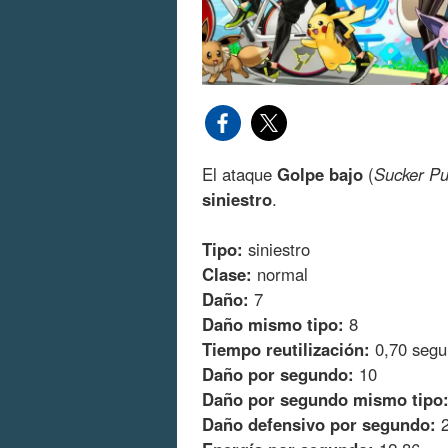
El ataque
Golpe bajo
(
Sucker P
siniestro
.
Tipo:
siniestro
Clase:
normal
Daño:
7
Daño mismo tipo:
8
Tiempo reutilización:
0,70 segu
Daño por segundo:
10
Daño por segundo mismo tipo
Daño defensivo por segundo:
2