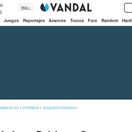
an
Más ↓
5
Juegos
Reportajes
Avances
Trucos
Foro
Random
Hard
POKÉMON GO
POKÉMON
ATAQUES POKÉMON