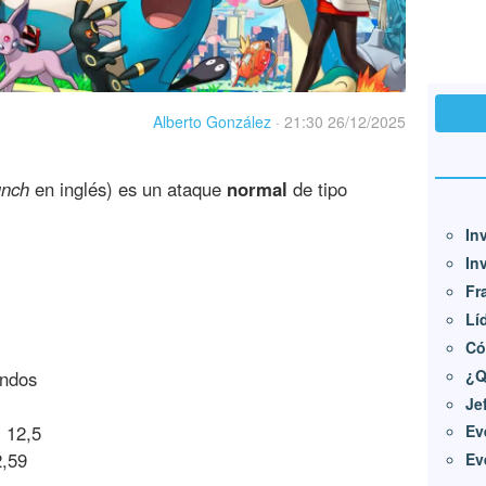
Alberto González
·
21:30 26/12/2025
unch
en inglés) es un ataque
normal
de tipo
In
In
Fr
Lí
Có
¿Q
ndos
Je
:
12,5
Ev
,59
Ev