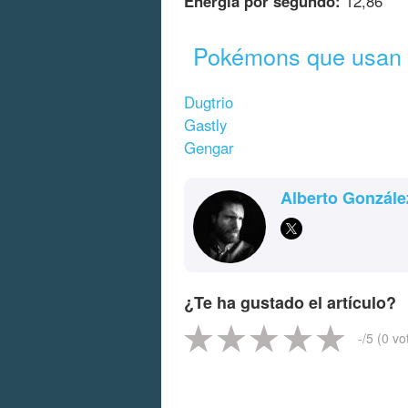
Energía por segundo:
12,86
Pokémons que usan 
Dugtrio
Gastly
Gengar
Alberto Gonzále
¿Te ha gustado el artículo?
-
/5 (
0
vo