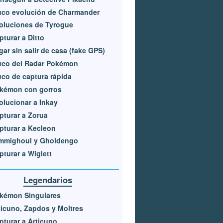
uco evolución de Charmander
oluciones de Tyrogue
pturar a Ditto
gar sin salir de casa (fake GPS)
uco del Radar Pokémon
uco de captura rápida
kémon con gorros
olucionar a Inkay
pturar a Zorua
pturar a Kecleon
mmighoul y Gholdengo
pturar a Wiglett
Legendarios
kémon Singulares
ticuno, Zapdos y Moltres
pturar a Articuno