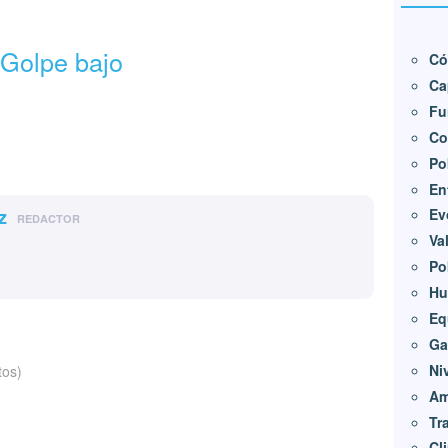
Golpe bajo
Có
Ca
Fu
Co
Po
En
z
Ev
REDACTOR
Va
Po
Hu
Eq
Ga
Ni
tos)
Am
Tr
Cl