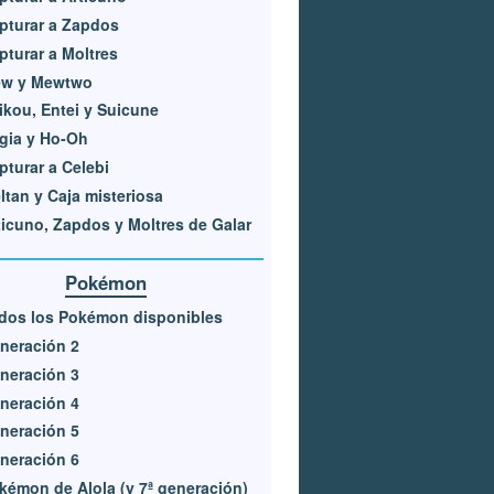
pturar a Zapdos
pturar a Moltres
w y Mewtwo
ikou, Entei y Suicune
gia y Ho-Oh
pturar a Celebi
ltan y Caja misteriosa
ticuno, Zapdos y Moltres de Galar
Pokémon
dos los Pokémon disponibles
neración 2
neración 3
neración 4
neración 5
neración 6
kémon de Alola (y 7ª generación)