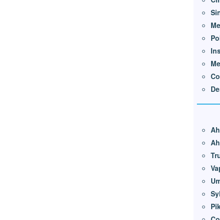
Si
Me
Po
In
Me
Co
De
Ah
Ah
Tr
Va
Um
Sy
Pi
Co