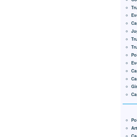
Tr
Ev
Ca
Ju
Tr
Tr
Po
Ev
Ca
Ca
Gi
Ca
Po
Ar
Ca