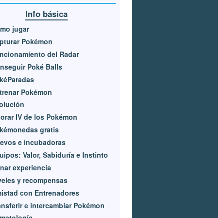
Info básica
mo jugar
pturar Pokémon
ncionamiento del Radar
nseguir Poké Balls
kéParadas
trenar Pokémon
olución
lorar IV de los Pokémon
kémonedas gratis
evos e incubadoras
uipos: Valor, Sabiduría e Instinto
nar experiencia
veles y recompensas
istad con Entrenadores
ansferir e intercambiar Pokémon
imatología