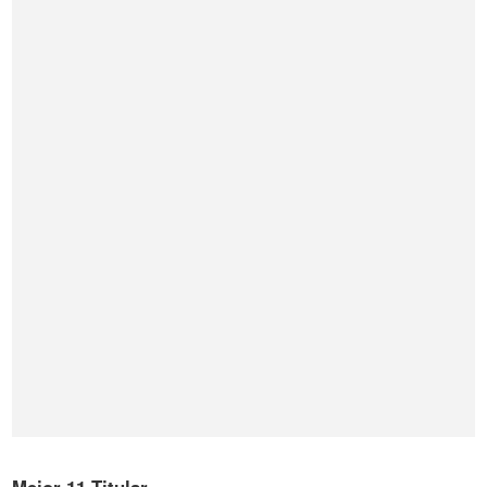
Mejor 11 Titular