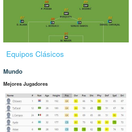
Equipos Clásicos
Mundo
Mejores Jugadores