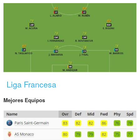
Liga Francesa
Mejores Equipos