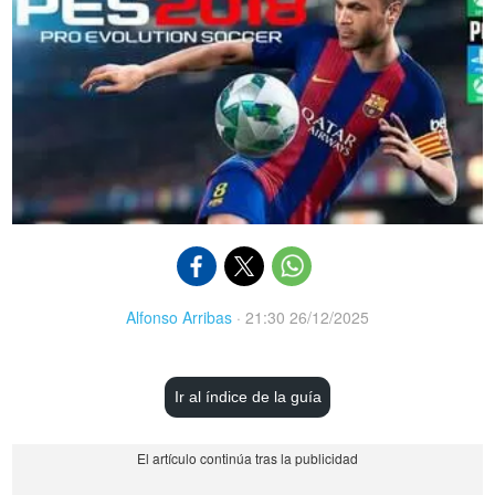
Alfonso Arribas
·
21:30 26/12/2025
Ir al índice de la guía