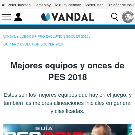
Peter Jackson
Gameplay GTA 6
Superman
Spider-Man
El Señor de los A
VANDAL
JUEGOS
PRO EVOLUTION SOCCER 2018
GUÍA PRO EVOLUTION SOCCER 2018
Mejores equipos y onces de
PES 2018
Estos son los mejores equipos que hay en el juego, y
también las mejores alineaciones iniciales en general
y clasificadas.