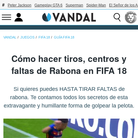
Peter Jackson
Gameplay GTA 6
Superman
Spider-Man
El Señor de los A
VANDAL
JUEGOS
FIFA 18
GUÍA FIFA 18
Cómo hacer tiros, centros y
faltas de Rabona en FIFA 18
Si quieres puedes HASTA TIRAR FALTAS de
rabona. Te contamos todos los secretos de esta
extravagante y humillante forma de golpear la pelota.