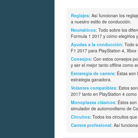
Reglajes
: Así funcionan los regla
a nuestro estilo de conducción.
Neumáticos
: Todo sobre los dif
Formula 1 2017 y cómo elegirlos 
Ayudas a la conducción
: Todo 
F1 2017 para PlayStation 4, Xbox
Consejos
: Con estos consejos p
y ser el mejor tanto offline como e
Estrategia de carrera
: Éstas son 
estrategia ganadora.
Volantes compatibles
: Estos so
2017 tanto en PlayStation 4 como
Monoplazas clásicos
: Éstos son
simulador de automovilismo de C
Circuitos
: Todos los circuitos que
Carrera profesional
: Así funcion