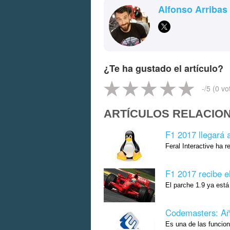
Alfonso Arribas
¿Te ha gustado el artículo?
-
/5 (
0
vo
ARTÍCULOS RELACIO
F1 2017 llegará 
Feral Interactive ha r
F1 2017 recibe e
El parche 1.9 ya est
Codemasters: Añad
Es una de las funcion