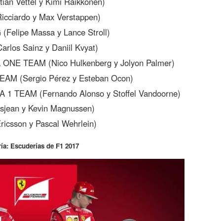
n Vettel y Kimi Raikkonen)
cciardo y Max Verstappen)
elipe Massa y Lance Stroll)
os Sainz y Daniil Kvyat)
E TEAM (Nico Hulkenberg y Jolyon Palmer)
M (Sergio Pérez y Esteban Ocon)
TEAM (Fernando Alonso y Stoffel Vandoorne)
jean y Kevin Magnussen)
csson y Pascal Wehrlein)
ría: Escuderías de F1 2017