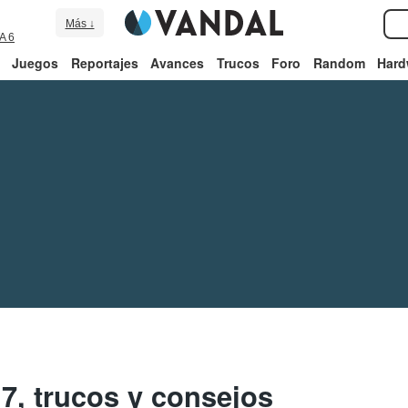
Más ↓
A 6
Juegos
Reportajes
Avances
Trucos
Foro
Random
Hard
7, trucos y consejos