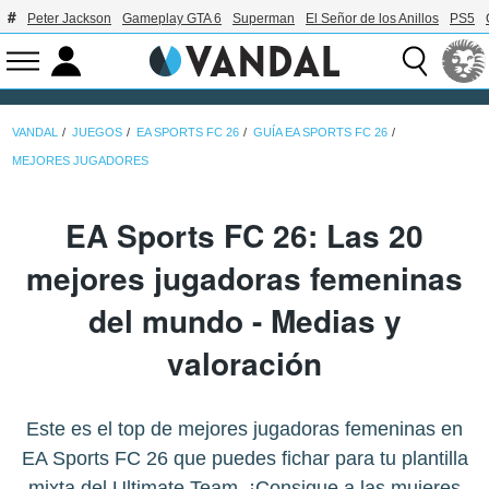
Peter Jackson
Gameplay GTA 6
Superman
El Señor de los Anillos
PS5
VANDAL
JUEGOS
EA SPORTS FC 26
GUÍA EA SPORTS FC 26
MEJORES JUGADORES
EA Sports FC 26: Las 20
mejores jugadoras femeninas
del mundo - Medias y
valoración
Este es el top de mejores jugadoras femeninas en
EA Sports FC 26 que puedes fichar para tu plantilla
mixta del Ultimate Team. ¡Consigue a las mujeres