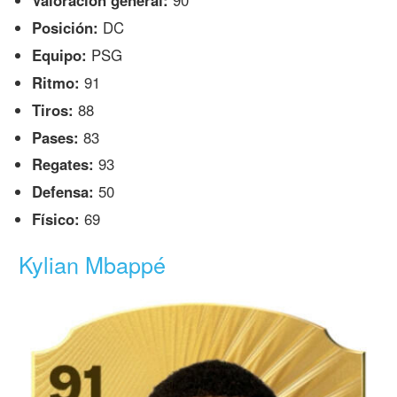
Valoración general:
90
Posición:
DC
Equipo:
PSG
Ritmo:
91
Tiros:
88
Pases:
83
Regates:
93
Defensa:
50
Físico:
69
Kylian Mbappé