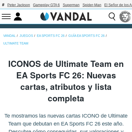
Peter Jackson
Gameplay GTA 6
Superman
Spider-Man
El Señor de los A
VANDAL
JUEGOS
EA SPORTS FC 26
GUÍA EA SPORTS FC 26
ULTIMATE TEAM
ICONOS de Ultimate Team en
EA Sports FC 26: Nuevas
cartas, atributos y lista
completa
Te mostramos las nuevas cartas ICONO de Ultimate
Team que debutan en EA Sports FC 26 este año.
Descubre cómo conseguirlas, sus valoraciones y