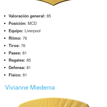
Valoración general:
85
Posición:
MCD
Equipo:
Liverpool
Ritmo:
76
Tiros:
76
Pases:
81
Regates:
85
Defensa:
81
Físico:
81
Vivianne Miedema