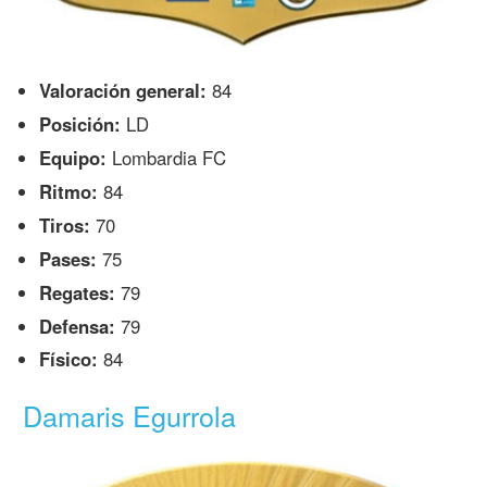
Valoración general:
84
Posición:
LD
Equipo:
Lombardia FC
Ritmo:
84
Tiros:
70
Pases:
75
Regates:
79
Defensa:
79
Físico:
84
Damaris Egurrola