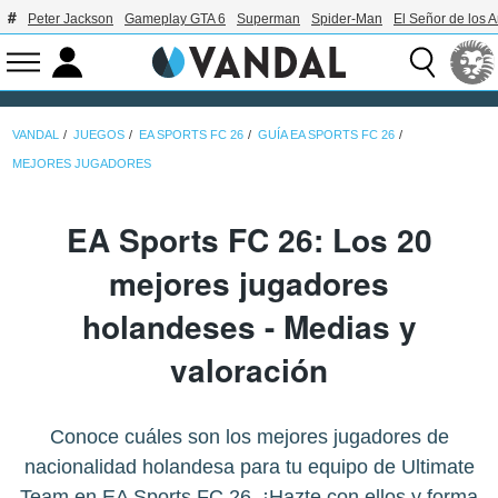
Peter Jackson
Gameplay GTA 6
Superman
Spider-Man
El Señor de los A
VANDAL
JUEGOS
EA SPORTS FC 26
GUÍA EA SPORTS FC 26
MEJORES JUGADORES
EA Sports FC 26: Los 20
mejores jugadores
holandeses - Medias y
valoración
Conoce cuáles son los mejores jugadores de
nacionalidad holandesa para tu equipo de Ultimate
Team en EA Sports FC 26. ¡Hazte con ellos y forma