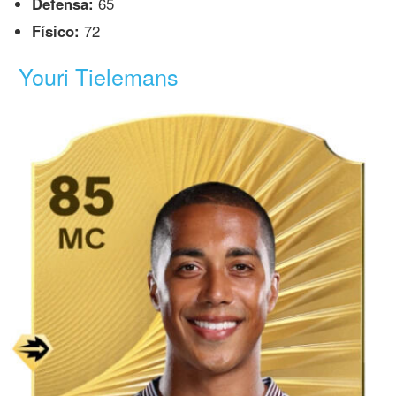
Defensa:
65
Físico:
72
Youri Tielemans