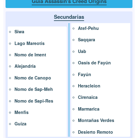
Guía Assassin's Creed Origins
Secundarias
Atef-Pehu
Siwa
Saqqara
Lago Mareotis
Uab
Nomo de Iment
Oasís de Fayún
Alejandría
Fayún
Nomo de Canopo
Heracleion
Nomo de Sap-Meh
Cirenaica
Nomo de Sapi-Res
Marmarica
Menfis
Montañas Verdes
Guiza
Desierto Remoto