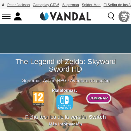
Peter Jackson
Gameplay GTA 6
Superman
Spider-Man
El Señor de los A
The Legend of Zelda: Skyward
Sword HD
Género/s:
Action-RPG
/
Aventura de acción
Plataformas:
COMPRAR
Ficha técnica de la versión
Switch
Más información