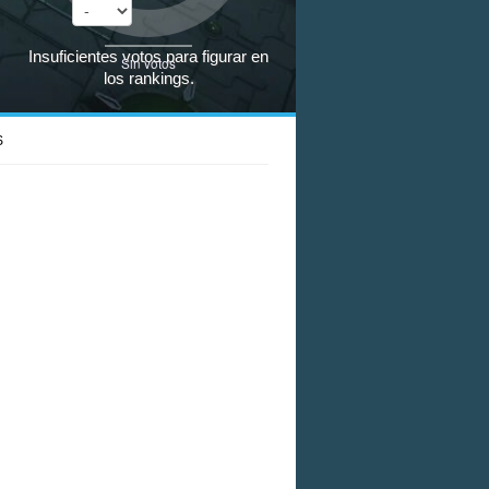
Insuficientes votos para figurar en
Sin votos
los rankings.
S