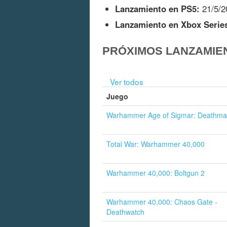
Lanzamiento en PS5:
21/5/2
Lanzamiento en Xbox Serie
PRÓXIMOS LANZAMIE
Ver todos
Juego
Warhammer Age of Sigmar: Deathma
Total War: Warhammer 40,000
Warhammer 40,000: Boltgun 2
Warhammer 40,000: Chaos Gate -
Deathwatch