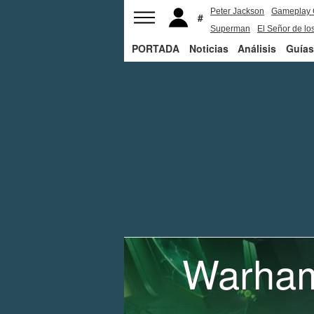
Peter Jackson
Gameplay 
Superman
El Señor de los
PORTADA
Noticias
Análisis
Guías
Warham