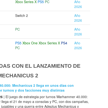
Xbox Series X
PS5
PC
Año
2026
Switch 2
Año
2026
PC
Año
2026
PS5
Xbox One
Xbox Series X
PS4
Año
PC
2026
DAS CON EL LANZAMIENTO DE
MECHANICUS 2
0.000: Mechanicus 2 llega en unos días con
or turnos y dos facciones muy distintas
26
| El juego de estrategia por turnos Warhammer 40.000:
 llega el 21 de mayo a consolas y PC, con dos campañas,
s jugables y una guerra entre Adeptus Mechanicus y