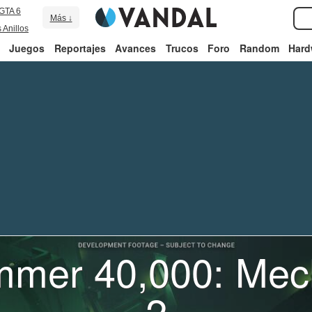
GTA 6
Más ↓
 Anillos
Juegos
Reportajes
Avances
Trucos
Foro
Random
Hard
mer 40,000: Mec
2