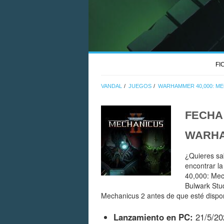
FI
VANDAL
JUEGOS
WARHAMMER 40,000: ME
FECHA
WARHA
¿Quieres sa
encontrar l
40,000: Mec
Bulwark Stu
Mechanicus 2 antes de que esté dispon
Lanzamiento en PC:
21/5/20