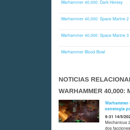
Warhammer 40,000: Dark Heresy
Warhammer 40,000: Space Marine 2
Warhammer 40,000: Space Marine 3
Warhammer Blood Bowl
NOTICIAS RELACIONA
WARHAMMER 40,000: 
Warhammer 4
estrategia p
9:31 14/5/20
Mechanicus 2
dos faccione