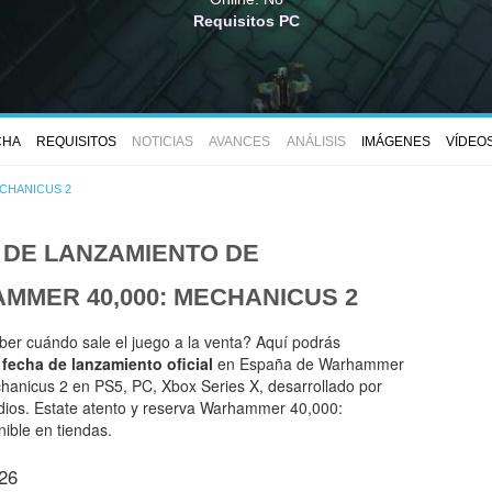
Requisitos PC
CHA
REQUISITOS
NOTICIAS
AVANCES
ANÁLISIS
IMÁGENES
VÍDEO
CHANICUS 2
 DE LANZAMIENTO DE
MMER 40,000: MECHANICUS 2
ber cuándo sale el juego a la venta? Aquí podrás
a
fecha de lanzamiento oficial
en España de Warhammer
hanicus 2 en PS5, PC, Xbox Series X, desarrollado por
dios. Estate atento y reserva Warhammer 40,000:
ible en tiendas.
26