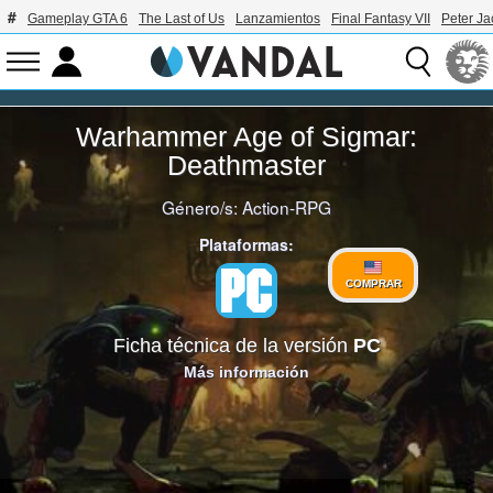
Gameplay GTA 6
The Last of Us
Lanzamientos
Final Fantasy VII
Peter J
Warhammer Age of Sigmar:
Deathmaster
Género/s:
Action-RPG
Plataformas:
COMPRAR
Ficha técnica de la versión
PC
Más información