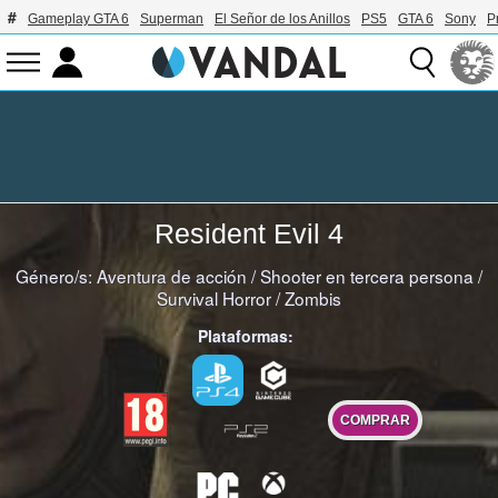
Gameplay GTA 6
Superman
El Señor de los Anillos
PS5
GTA 6
Sony
P
Resident Evil 4
Género/s:
Aventura de acción
/
Shooter en tercera persona
/
Survival Horror
/
Zombis
Plataformas:
COMPRAR