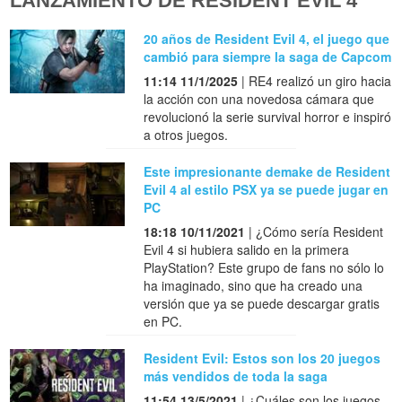
LANZAMIENTO DE RESIDENT EVIL 4
20 años de Resident Evil 4, el juego que
cambió para siempre la saga de Capcom
11:14 11/1/2025
| RE4 realizó un giro hacia
la acción con una novedosa cámara que
revolucionó la serie survival horror e inspiró
a otros juegos.
Este impresionante demake de Resident
Evil 4 al estilo PSX ya se puede jugar en
PC
18:18 10/11/2021
| ¿Cómo sería Resident
Evil 4 si hubiera salido en la primera
PlayStation? Este grupo de fans no sólo lo
ha imaginado, sino que ha creado una
versión que ya se puede descargar gratis
en PC.
Resident Evil: Estos son los 20 juegos
más vendidos de toda la saga
11:54 13/5/2021
| ¿Cuáles son los juegos