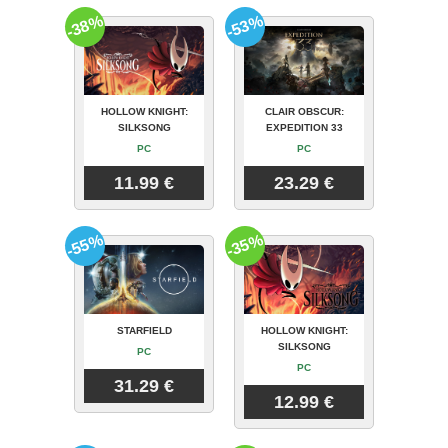
-38%
-53%
HOLLOW KNIGHT:
CLAIR OBSCUR:
SILKSONG
EXPEDITION 33
PC
PC
11.99 €
23.29 €
-55%
-35%
STARFIELD
HOLLOW KNIGHT:
SILKSONG
PC
PC
31.29 €
12.99 €