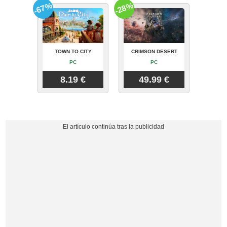
-67%
-28%
TOWN TO CITY
CRIMSON DESERT
PC
PC
8.19 €
49.99 €