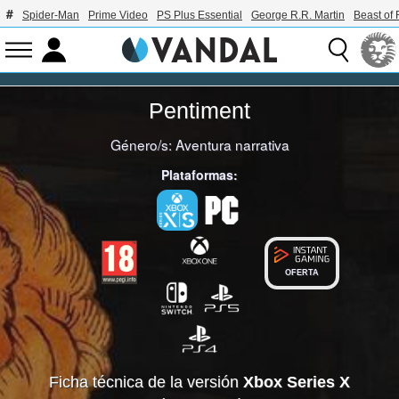
Spider-Man
Prime Video
PS Plus Essential
George R.R. Martin
Beast of 
Pentiment
Género/s:
Aventura narrativa
Plataformas:
OFERTA
Ficha técnica de la versión
Xbox Series X