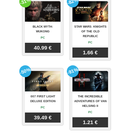
-31%
-82%
BLACK MYTH:
STAR WARS: KNIGHTS
WUKONG
OF THE OLD
REPUBLIC
PC
PC
40.99 €
1.66 €
-50%
-91%
007 FIRST LIGHT
THE INCREDIBLE
DELUXE EDITION
ADVENTURES OF VAN
HELSING II
PC
PC
39.49 €
1.21 €