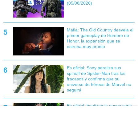
(05/08/2026)
Mafia: The Old Country desvela el
primer gameplay de Hombre de
Honor, la expansión que se
estrena muy pronto
Es oficial: Sony paraliza sus
spinoff de Spider-Man tras los
fracasos y confirma que su
universo de héroes de Marvel no
seguirá
Es oficial: bautizan la nueva serie
de Stephen King en Prime Video
como 'una obra maestra' y la
'reinvención de un clásico'