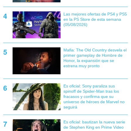
Las mejores ofertas de PS4 y PS5
en la PS Store de esta semana
(05/08/2026)
Mafia: The Old Country desvela el
primer gameplay de Hombre de
Honor, la expansión que se
estrena muy pronto
Es oficial: Sony paraliza sus
spinoff de Spider-Man tras los
fracasos y confirma que su
universo de héroes de Marvel no
seguirá
Es oficial: bautizan la nueva serie
de Stephen King en Prime Video