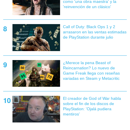
como 'una obra maestra' y la
'reinvención de un clásico'
Call of Duty: Black Ops 1 y 2
arrasaron en las ventas estimadas
de PlayStation durante julio
¿Merece la pena Beast of
Reincarnation? Lo nuevo de
Game Freak llega con reseñas
variadas en Steam y Metacritic
El creador de God of War habla
sobre el fin de los discos de
PlayStation: 'Ojalá pudiera
mentiros'