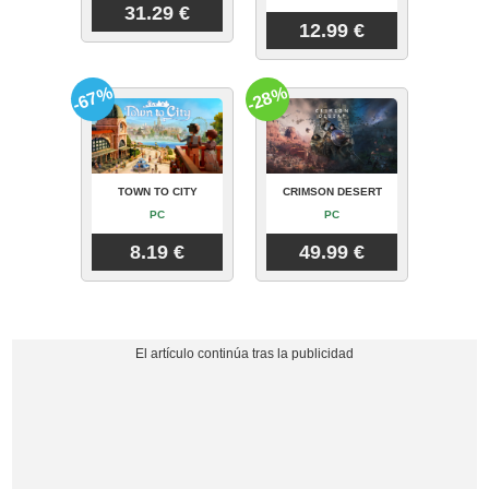
31.29 €
12.99 €
-67%
-28%
TOWN TO CITY
CRIMSON DESERT
PC
PC
8.19 €
49.99 €