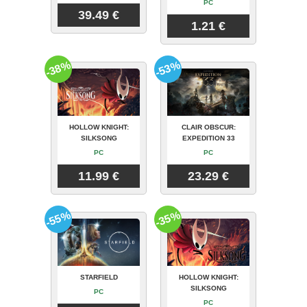
PC
39.49 €
1.21 €
-38%
-53%
HOLLOW KNIGHT:
CLAIR OBSCUR:
SILKSONG
EXPEDITION 33
PC
PC
11.99 €
23.29 €
-55%
-35%
STARFIELD
HOLLOW KNIGHT:
SILKSONG
PC
PC