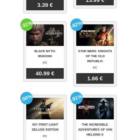
3.39 €
-31%
-82%
BLACK MYTH:
STAR WARS: KNIGHTS
WUKONG
OF THE OLD
REPUBLIC
PC
PC
40.99 €
1.66 €
-50%
-91%
007 FIRST LIGHT
THE INCREDIBLE
DELUXE EDITION
ADVENTURES OF VAN
HELSING II
PC