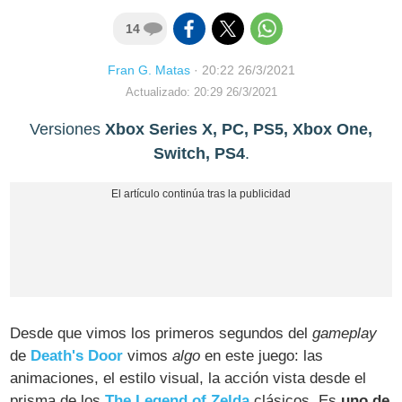
14
Fran G. Matas
·
20:22 26/3/2021
Actualizado: 20:29 26/3/2021
Versiones
Xbox Series X, PC, PS5, Xbox One,
Switch, PS4
.
Desde que vimos los primeros segundos del
gameplay
de
Death's Door
vimos
algo
en este juego: las
animaciones, el estilo visual, la acción vista desde el
prisma de los
The Legend of Zelda
clásicos. Es
uno de