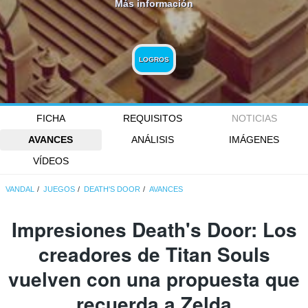
Más información
LOGROS
FICHA
REQUISITOS
NOTICIAS
AVANCES
ANÁLISIS
IMÁGENES
VÍDEOS
VANDAL
JUEGOS
DEATH'S DOOR
AVANCES
Impresiones Death's Door: Los
creadores de Titan Souls
vuelven con una propuesta que
recuerda a Zelda