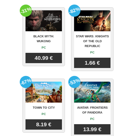
-31%
-82%
BLACK MYTH:
STAR WARS: KNIGHTS
WUKONG
OF THE OLD
REPUBLIC
PC
PC
40.99 €
1.66 €
-67%
-53%
TOWN TO CITY
AVATAR: FRONTIERS
OF PANDORA
PC
PC
8.19 €
13.99 €