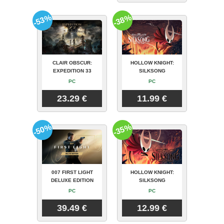
-53%
-38%
CLAIR OBSCUR:
HOLLOW KNIGHT:
EXPEDITION 33
SILKSONG
PC
PC
23.29 €
11.99 €
-50%
-35%
007 FIRST LIGHT
HOLLOW KNIGHT:
DELUXE EDITION
SILKSONG
PC
PC
39.49 €
12.99 €