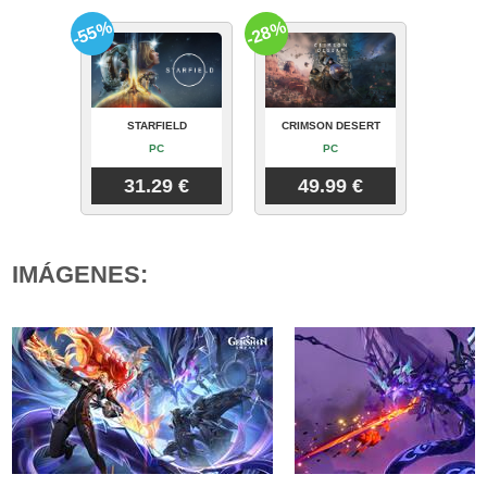
-55%
-28%
STARFIELD
CRIMSON DESERT
PC
PC
31.29 €
49.99 €
IMÁGENES: