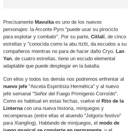
Precisamente
Mavuika
es uno de los nuevos
personajes: la Arconte Pyro "puede usar su pirociclo
para explotar y combatir". Por su parte,
Citlalí
, de cinco
estrellas y "conocida como la abu Itztli, da escudos a su
compañeros mientras no para de hacer daño Cryo.
Lan
Yan
, de cuatro estrellas, tiene un escudo elemental
adaptable que puede desplegar en la batalla.
Con ellos y todos los demás nos podremos enfrentar al
nuevo jefe
"Asceta Espiritista Hermética" y al nuevo
jefe semanal "Señor del Fuego Primigenio Corroído".
Como es habitual en estas fechas, vuelve el
Rito de la
Linterna
con una nueva historia, minijuegos y
recompensas (entre ellas el atuendo "Jolgorio festivo"
para Xiangling). Hablando de minijuegos, el
modo de
juego musical se convierte en permanente
, y el