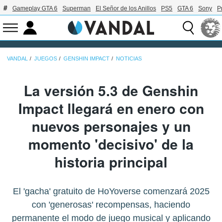
Gameplay GTA 6
Superman
El Señor de los Anillos
PS5
GTA 6
Sony
P
VANDAL
JUEGOS
GENSHIN IMPACT
NOTICIAS
La versión 5.3 de Genshin
Impact llegará en enero con
nuevos personajes y un
momento 'decisivo' de la
historia principal
El 'gacha' gratuito de HoYoverse comenzará 2025
con 'generosas' recompensas, haciendo
permanente el modo de juego musical y aplicando