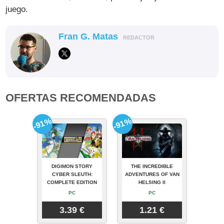
juego.
Fran G. Matas
REDACTOR
OFERTAS RECOMENDADAS
-91%
-91%
DIGIMON STORY
THE INCREDIBLE
CYBER SLEUTH:
ADVENTURES OF VAN
COMPLETE EDITION
HELSING II
PC
PC
3.39 €
1.21 €