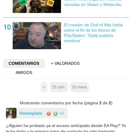
variadas en Steam y Metacritic
El creador de God of War habla
sobre el fin de los discos de
PlayStation: 'Ojalá pudiera
mentiros'
COMENTARIOS
+ VALORADOS
AMIGOS
<
15
com.
En foros
Mostrando comentarios por fecha (página
2
de
2
)
Vientoplata
+0
¿Alguien ha probado ya el acceso anticipado desde EA Play? Yo
le he dado y la primera toma de contacto ha sido bastante