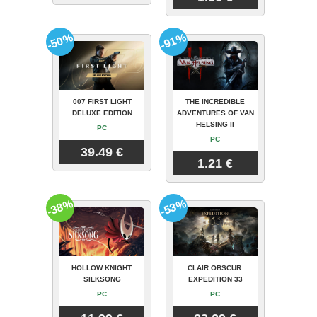
-50%
-91%
007 FIRST LIGHT
THE INCREDIBLE
DELUXE EDITION
ADVENTURES OF VAN
HELSING II
PC
PC
39.49 €
1.21 €
-38%
-53%
HOLLOW KNIGHT:
CLAIR OBSCUR:
SILKSONG
EXPEDITION 33
PC
PC