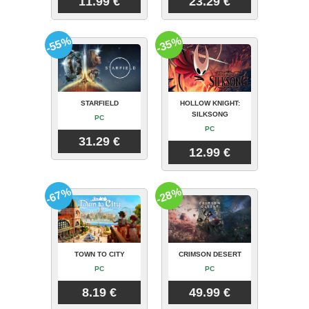
11.99 €
23.29 €
-55%
-35%
STARFIELD
HOLLOW KNIGHT:
SILKSONG
PC
PC
31.29 €
12.99 €
-67%
-28%
TOWN TO CITY
CRIMSON DESERT
PC
PC
8.19 €
49.99 €