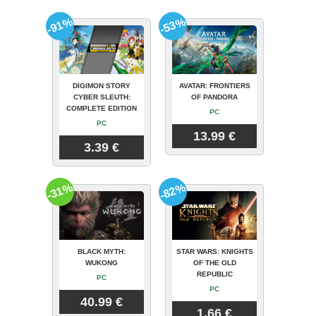
-91%
-53%
DIGIMON STORY
AVATAR: FRONTIERS
CYBER SLEUTH:
OF PANDORA
COMPLETE EDITION
PC
PC
13.99 €
3.39 €
-31%
-82%
BLACK MYTH:
STAR WARS: KNIGHTS
WUKONG
OF THE OLD
REPUBLIC
PC
PC
40.99 €
1.66 €