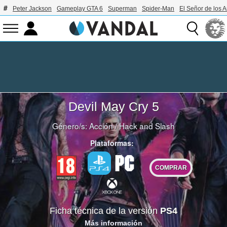
Peter Jackson
Gameplay GTA 6
Superman
Spider-Man
El Señor de los A
Devil May Cry 5
Género/s:
Acción
/
Hack and Slash
Plataformas:
COMPRAR
Ficha técnica de la versión
PS4
Más información