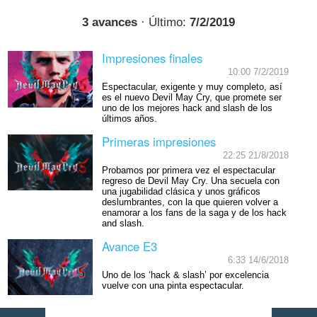
3 avances
· Último:
7/2/2019
Impresiones finales
10:00 7/2/2019
Espectacular, exigente y muy completo, así
es el nuevo Devil May Cry, que promete ser
uno de los mejores hack and slash de los
últimos años.
Primeras impresiones
22:25 21/8/2018
Probamos por primera vez el espectacular
regreso de Devil May Cry. Una secuela con
una jugabilidad clásica y unos gráficos
deslumbrantes, con la que quieren volver a
enamorar a los fans de la saga y de los hack
and slash.
Avance E3
6:33 14/6/2018
Uno de los ‘hack & slash’ por excelencia
vuelve con una pinta espectacular.