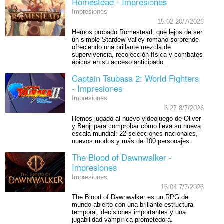
Romestead - Impresiones
Impresiones
15:02 20/7/2026
Hemos probado Romestead, que lejos de ser
un simple Stardew Valley romano sorprende
ofreciendo una brillante mezcla de
supervivencia, recolección física y combates
épicos en su acceso anticipado.
Captain Tsubasa 2: World Fighters
- Impresiones
Impresiones
6:27 8/7/2026
Hemos jugado al nuevo videojuego de Oliver
y Benji para comprobar cómo lleva su nueva
escala mundial: 22 selecciones nacionales,
nuevos modos y más de 100 personajes.
The Blood of Dawnwalker -
Impresiones
Impresiones
16:04 7/7/2026
The Blood of Dawnwalker es un RPG de
mundo abierto con una brillante estructura
temporal, decisiones importantes y una
jugabilidad vampírica prometedora.