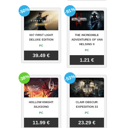
-50%
-91%
007 FIRST LIGHT
THE INCREDIBLE
DELUXE EDITION
ADVENTURES OF VAN
HELSING II
PC
PC
39.49 €
1.21 €
-38%
-53%
HOLLOW KNIGHT:
CLAIR OBSCUR:
SILKSONG
EXPEDITION 33
PC
PC
11.99 €
23.29 €