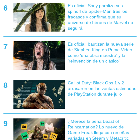
Es oficial: Sony paraliza sus
spinoff de Spider-Man tras los
fracasos y confirma que su
universo de héroes de Marvel no
seguirá
Es oficial: bautizan la nueva serie
de Stephen King en Prime Video
como 'una obra maestra' y la
'reinvención de un clásico'
Call of Duty: Black Ops 1 y 2
arrasaron en las ventas estimadas
de PlayStation durante julio
¿Merece la pena Beast of
Reincarnation? Lo nuevo de
Game Freak llega con reseñas
variadas en Steam y Metacritic