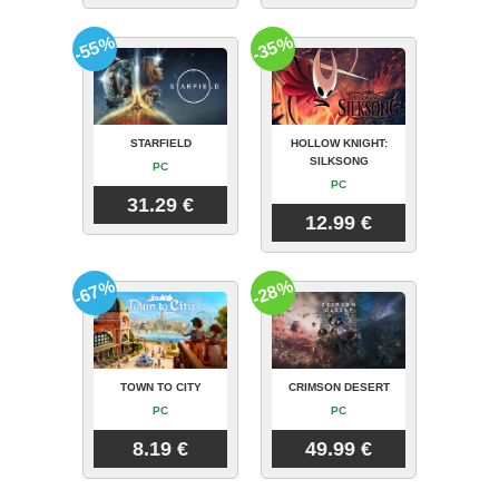
-55%
-35%
STARFIELD
HOLLOW KNIGHT:
SILKSONG
PC
PC
31.29 €
12.99 €
-67%
-28%
TOWN TO CITY
CRIMSON DESERT
PC
PC
8.19 €
49.99 €