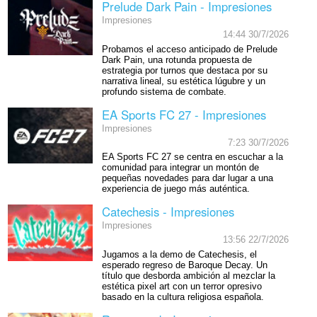
Prelude Dark Pain - Impresiones
Impresiones
14:44 30/7/2026
Probamos el acceso anticipado de Prelude
Dark Pain, una rotunda propuesta de
estrategia por turnos que destaca por su
narrativa lineal, su estética lúgubre y un
profundo sistema de combate.
EA Sports FC 27 - Impresiones
Impresiones
7:23 30/7/2026
EA Sports FC 27 se centra en escuchar a la
comunidad para integrar un montón de
pequeñas novedades para dar lugar a una
experiencia de juego más auténtica.
Catechesis - Impresiones
Impresiones
13:56 22/7/2026
Jugamos a la demo de Catechesis, el
esperado regreso de Baroque Decay. Un
título que desborda ambición al mezclar la
estética pixel art con un terror opresivo
basado en la cultura religiosa española.