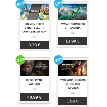
-91%
-53%
DIGIMON STORY
AVATAR: FRONTIERS
CYBER SLEUTH:
OF PANDORA
COMPLETE EDITION
PC
PC
13.99 €
3.39 €
-31%
-82%
BLACK MYTH:
STAR WARS: KNIGHTS
WUKONG
OF THE OLD
REPUBLIC
PC
PC
40.99 €
1.66 €