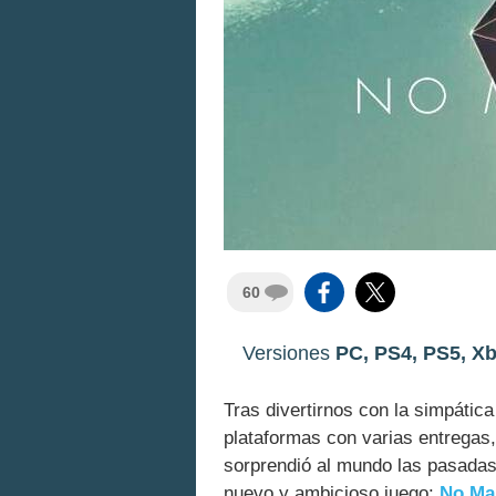
60
Versiones
PC, PS4, PS5, Xb
Tras divertirnos con la simpátic
plataformas con varias entregas,
sorprendió al mundo las pasadas
nuevo y ambicioso juego:
No Ma