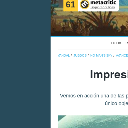
61
Según 17 críticas
FICHA
R
VANDAL
JUEGOS
NO MAN'S SKY
AVANCE
Impres
Vemos en acción una de las p
único obje