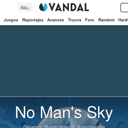
Más ↓
Juegos
Reportajes
Avances
Trucos
Foro
Random
Hard
No Man's Sky
Género/s:
Mundo abierto
/
Supervivencia