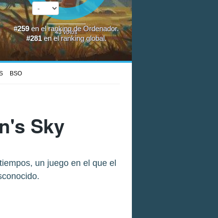
#259
en el
ranking de Ordenador
.
43
votos
#281
en el
ranking global
.
S
BSO
n's Sky
iempos, un juego en el que el
esconocido.