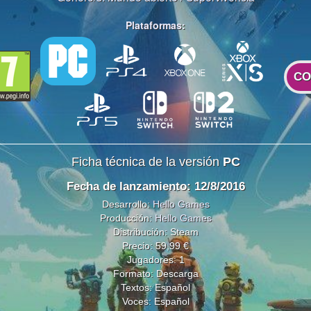
Plataformas:
CO
Ficha técnica de la versión
PC
Fecha de lanzamiento: 12/8/2016
Desarrollo:
Hello Games
Producción:
Hello Games
Distribución: Steam
Precio: 59,99 €
Jugadores: 1
Formato: Descarga
Textos: Español
Voces: Español