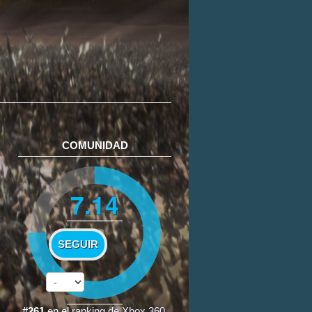
COMUNIDAD
7.14
SEGUIR
#261
en el
ranking de Xbox 360
.