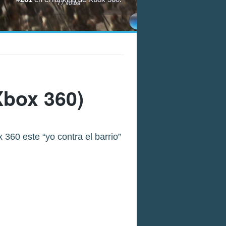
77
votos
box 360)
360 este “yo contra el barrio”