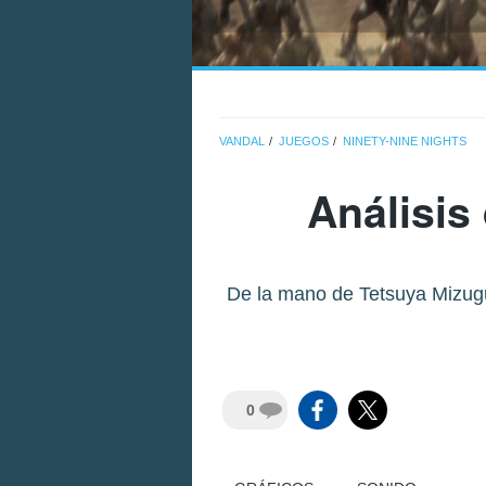
VANDAL
JUEGOS
NINETY-NINE NIGHTS
Análisis
De la mano de Tetsuya Mizuguc
0