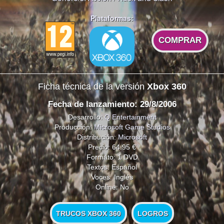
Plataformas:
COMPRAR
Ficha técnica de la versión
Xbox 360
Fecha de lanzamiento: 29/8/2006
Desarrollo:
Q Entertainment
Producción:
Microsoft Game Studios
Distribución:
Microsoft
Precio: 64.95 €
Formato: 1 DVD
Textos: Español
Voces: Inglés
Online: No
TRUCOS XBOX 360
LOGROS