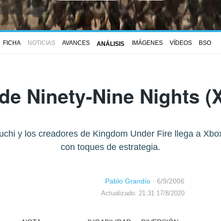
FICHA
NOTICIAS
AVANCES
IMÁGENES
VÍDEOS
BSO
ANÁLISIS
 de
Ninety-Nine Nights
(X
hi y los creadores de Kingdom Under Fire llega a Xbox 
con toques de estrategia.
Pablo Grandío
·
6/9/2006
Actualizado: 21:31 17/8/2020