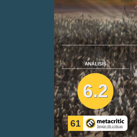
ANÁLISIS
6.2
61
Según 66 críticas