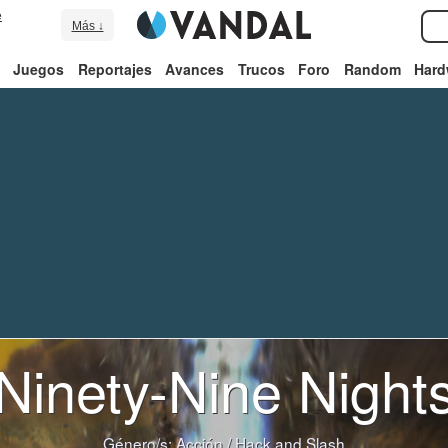
e
Más ↓
Juegos
Reportajes
Avances
Trucos
Foro
Random
Hard
Ninety-Nine Night
Género/s:
Acción
/
Hack and Slash