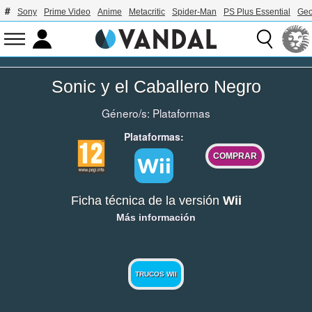
Sony
Prime Video
Anime
Metacritic
Spider-Man
PS Plus Essential
Geo
Sonic y el Caballero Negro
Género/s:
Plataformas
Plataformas:
COMPRAR
Ficha técnica de la versión
Wii
Más información
TRUCOS WII