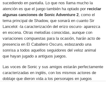
sucediendo en pantalla. Lo que nos llama mucho la
atención es que el juego también ha optado por
reciclar
algunas canciones de Sonic Adventure 2
, como el
tema principal de Shadow, que sonará en cuanto Sir
Lancelot -la caracterización del erizo oscuro- aparezca
en escena. Otras melodías conocidas, aunque con
variaciones compuestas para la ocasión, harán acto de
presencia en El Caballero Oscuro, esbozando una
sonrisa a todos aquellos seguidores del veloz animal
que hayan jugado a antiguos juegos.
Las voces de Sonic y sus amigos estarán perfectamente
caracterizadas en inglés, con los mismos actores de
doblaje que dieron vida a los personajes en juegos
anteriores. Además, para los usuarios más dedicados y
tecnicistas, Sega ha provisto al título del doblaje original
japonés, pudiendo escoger el que queramos desde el
menú de opciones del título. Como detalle puntual, y,